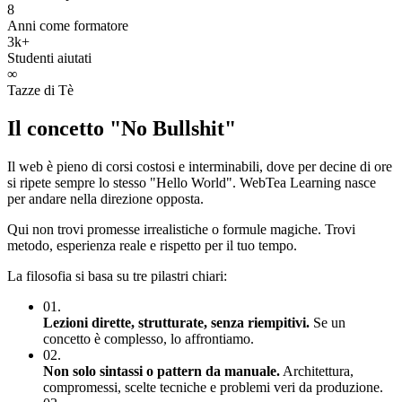
8
Anni come formatore
3k+
Studenti aiutati
∞
Tazze di Tè
Il concetto "No Bullshit"
Il web è pieno di corsi costosi e interminabili, dove per decine di ore
si ripete sempre lo stesso "Hello World". WebTea Learning nasce
per andare nella direzione opposta.
Qui non trovi promesse irrealistiche o formule magiche. Trovi
metodo, esperienza reale e rispetto per il tuo tempo.
La filosofia si basa su tre pilastri chiari:
01.
Lezioni dirette, strutturate, senza riempitivi.
Se un
concetto è complesso, lo affrontiamo.
02.
Non solo sintassi o pattern da manuale.
Architettura,
compromessi, scelte tecniche e problemi veri da produzione.