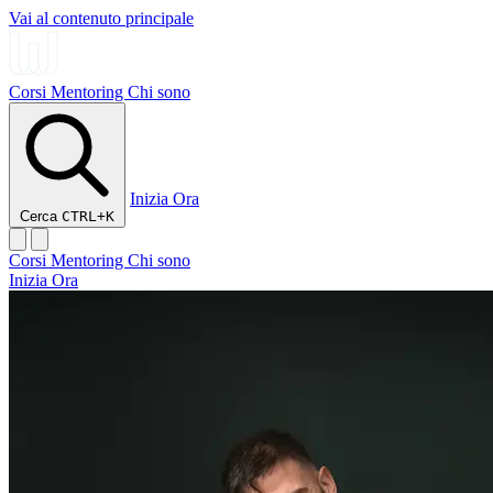
Vai al contenuto principale
Corsi
Mentoring
Chi sono
Inizia Ora
Cerca
CTRL+K
Corsi
Mentoring
Chi sono
Inizia Ora