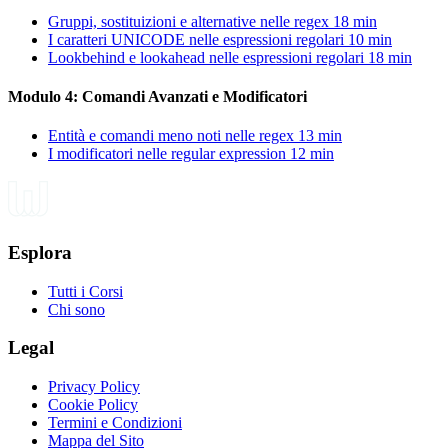
Gruppi, sostituizioni e alternative nelle regex
18 min
I caratteri UNICODE nelle espressioni regolari
10 min
Lookbehind e lookahead nelle espressioni regolari
18 min
Modulo 4: Comandi Avanzati e Modificatori
Entità e comandi meno noti nelle regex
13 min
I modificatori nelle regular expression
12 min
Esplora
Tutti i Corsi
Chi sono
Legal
Privacy Policy
Cookie Policy
Termini e Condizioni
Mappa del Sito