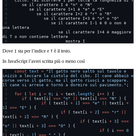
ciclo: fai scorrere I per tutta la lunghezza di T
   se il carattere I è "n" o "N"
      se il carattere I+1 è "e" o "E"
         se il carattere I+2 è "r" o "R"
            se il carattere I+3 è "o" o "O"
               se il carattere I-1 è 0 o non è 
una lettera
                  se il carattere I+4 è maggiore 
di T o non contiene lettere
                     mostra I
Dove
sta per l’indice e
è il testo.
I
T
In JavaScript l’avrei scritta più o meno così
const
 text
 =
 "Il gatto nero saltò sul tavolo e 
iniziò a leccare la ciotola del cibo. Il cane abbaiò e 
corse verso il gatto, ma il gatto riuscì a scappare. 
Il cane si arrese e tornò a dormire sul pavimento."
;
for
 ( 
let
 i 
=
 0
; i 
<
 text.
length
; i
++
 ) {
	if
 ( text[i] 
===
 "n"
 ||
 text[i] 
===
 "N"
 ) {
		if
 ( text[i 
+
 1
] 
===
 "e"
 ||
 text[i 
+
1
] 
===
 "E"
 ) {
			if
 ( text[i 
+
 2
] 
===
 "r"
 ||
text[i 
+
 2
] 
===
 "R"
 ) {
				if
 ( text[i 
+
 3
] 
===
"o"
 ||
 text[i 
+
 3
] 
===
 "O"
 ) {
					if
 ( i 
===
 0
||
 text[i 
-
 1
] 
===
 " "
 ) {