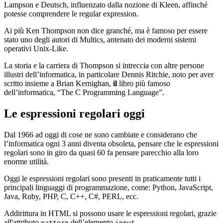
Lampson e Deutsch, influenzato dalla nozione di Kleen, affinché
potesse comprendere le regular expression.
Ai più Ken Thompson non dice granché, ma è famoso per essere
stato uno degli autori di Multics, antenato dei moderni sistemi
operativi Unix-Like.
La storia e la carriera di Thompson si intreccia con altre persone
illustri dell’informatica, in particolare Dennis Ritchie, noto per aver
scritto insieme a Brian Kernighan,
il
libro più famoso
dell’informatica, “The C Programming Language”.
Le espressioni regolari oggi
Dal 1966 ad oggi di cose ne sono cambiate e considerano che
l’informatica ogni 3 anni diventa obsoleta, pensare che le espressioni
regolari sono in giro da quasi 60 fa pensare parecchio alla loro
enorme utilità.
Oggi le espressioni regolari sono presenti in praticamente tutti i
principali linguaggi di programmazione, come: Python, JavaScript,
Java, Ruby, PHP, C, C++, C#, PERL, ecc.
Addirittura in HTML si possono usare le espressioni regolari, grazie
all'attributo
dell’elemento
.
pattern
input