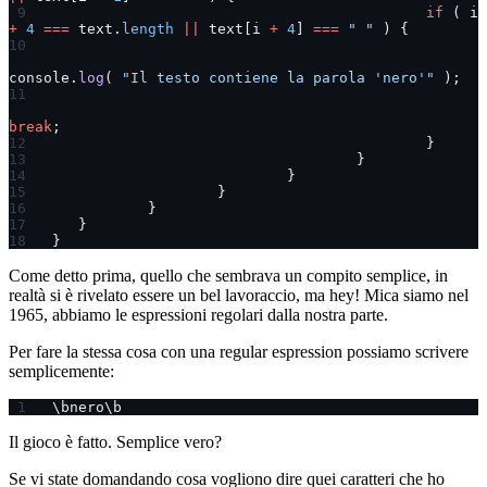
						if
 ( i 
+
 4
 ===
 text.
length
 ||
 text[i 
+
 4
] 
===
 " "
 ) {
console.
log
( 
"Il testo contiene la parola 'nero'"
 );
break
;
						}
					}
				}
			}
		}
	}
}
Come detto prima, quello che sembrava un compito semplice, in
realtà si è rivelato essere un bel lavoraccio, ma hey! Mica siamo nel
1965, abbiamo le espressioni regolari dalla nostra parte.
Per fare la stessa cosa con una regular espression possiamo scrivere
semplicemente:
\bnero\b
Il gioco è fatto. Semplice vero?
Se vi state domandando cosa vogliono dire quei caratteri che ho