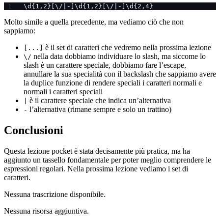
\d{1,2}[\/|-]\d{1,2}[\/|-]\d{2,4}
Molto simile a quella precedente, ma vediamo ciò che non
sappiamo:
è il set di caratteri che vedremo nella prossima lezione
[...]
nella data dobbiamo individuare lo slash, ma siccome lo
\/
slash è un carattere speciale, dobbiamo fare l’escape,
annullare la sua specialità con il backslash che sappiamo avere
la duplice funzione di rendere speciali i caratteri normali e
normali i caratteri speciali
è il carattere speciale che indica un’alternativa
|
l’alternativa (rimane sempre e solo un trattino)
-
Conclusioni
Questa lezione pocket è stata decisamente più pratica, ma ha
aggiunto un tassello fondamentale per poter meglio comprendere le
espressioni regolari. Nella prossima lezione vediamo i set di
caratteri.
Nessuna trascrizione disponibile.
Nessuna risorsa aggiuntiva.