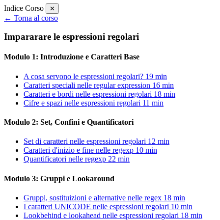
Indice Corso
✕
← Torna al corso
Impararare le espressioni regolari
Modulo 1: Introduzione e Caratteri Base
A cosa servono le espressioni regolari?
19 min
Caratteri speciali nelle regular expression
16 min
Caratteri e bordi nelle espressioni regolari
18 min
Cifre e spazi nelle espressioni regolari
11 min
Modulo 2: Set, Confini e Quantificatori
Set di caratteri nelle espressioni regolari
12 min
Caratteri d'inizio e fine nelle regexp
10 min
Quantificatori nelle regexp
22 min
Modulo 3: Gruppi e Lookaround
Gruppi, sostituizioni e alternative nelle regex
18 min
I caratteri UNICODE nelle espressioni regolari
10 min
Lookbehind e lookahead nelle espressioni regolari
18 min