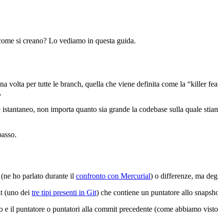
 come si creano? Lo vediamo in questa guida.
a volta per tutte le branch, quella che viene definita come la “killer fe
.
 istantaneo, non importa quanto sia grande la codebase sulla quale stia
passo.
(ne ho parlato durante il
confronto con Mercurial
) o differenze, ma deg
t (uno dei
tre tipi presenti in Git
) che contiene un puntatore allo snapsh
io e il puntatore o puntatori alla commit precedente (come abbiamo visto