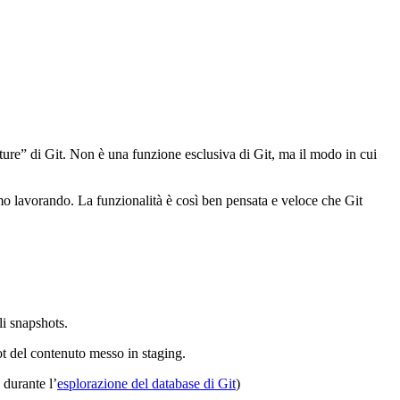
ature” di Git. Non è una funzione esclusiva di Git, ma il modo in cui
mo lavorando. La funzionalità è così ben pensata e veloce che Git
li snapshots.
ot del contenuto messo in staging.
 durante l’
esplorazione del database di Git
)