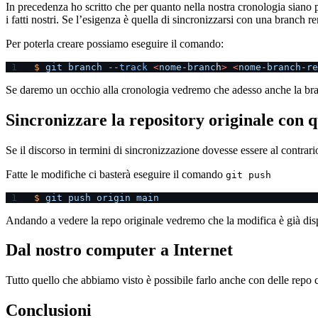
In precedenza ho scritto che per quanto nella nostra cronologia siano 
i fatti nostri. Se l’esigenza è quella di sincronizzarsi con una branch
Per poterla creare possiamo eseguire il comando:
$
 git
 branch
 --track
 <
nome-branc
h
>
 <
nome-branch-re
Se daremo un occhio alla cronologia vedremo che adesso anche la bran
Sincronizzare la repository originale con q
Se il discorso in termini di sincronizzazione dovesse essere al contra
Fatte le modifiche ci basterà eseguire il comando
git push
$
 git
 push
 origin
 main
Andando a vedere la repo originale vedremo che la modifica è già dis
Dal nostro computer a Internet
Tutto quello che abbiamo visto è possibile farlo anche con delle rep
Conclusioni