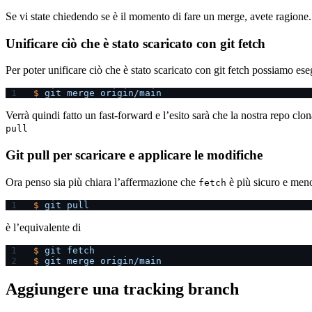
Se vi state chiedendo se è il momento di fare un merge, avete ragione.
Unificare ciò che è stato scaricato con git fetch
Per poter unificare ciò che è stato scaricato con git fetch possiamo e
$
 git
 merge
 origin/main
Verrà quindi fatto un fast-forward e l’esito sarà che la nostra repo cl
pull
Git pull per scaricare e applicare le modifiche
Ora penso sia più chiara l’affermazione che
è più sicuro e meno
fetch
$
 git
 pull
è l’equivalente di
$
 git
 fetch
$
 git
 merge
 origin/main
Aggiungere una tracking branch