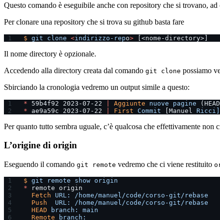
Questo comando è eseguibile anche con repository che si trovano, ad
Per clonare una repository che si trova su github basta fare
$
 git
 clone
 <
indirizzo-rep
o
>
 [<nome-directory>]
Il nome directory è opzionale.
Accedendo alla directory creata dal comando
possiamo ved
git clone
Sbirciando la cronologia vedremo un output simile a questo:
*
 59b4f92 2023-07-22 
|
 Aggiunte
 nuove
 pagine
 (HEAD
*
 ae9a59c 2023-07-22 
|
 First
 Commit
 [Manuel 
Ricci]
Per quanto tutto sembra uguale, c’è qualcosa che effettivamente non ci
L’origine di origin
Eseguendo il comando
vedremo che ci viene restituito
git remote
o
$
 git
 remote
 show
 origin
*
 remote origin
  Fetch
 URL:
 /home/manuel/code/corso-git/rebase
  Push
  URL:
 /home/manuel/code/corso-git/rebase
  HEAD
 branch:
 main
  Remote
 branch: