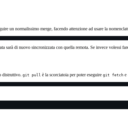
seguire un normalissimo merge, facendo attenzione ad usare la nomenclatu
onata sarà di nuovo sincronizzata con quella remota. Se invece volessi fa
 distruttivo.
è la scorciatoia per poter eseguire
e
git pull
git fetch