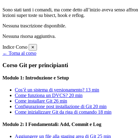
Sono stati tanti i comandi, ma come detto all’inizio aveva senso affron
lezioni super toste su bisect, hook e reflog.
Nessuna trascrizione disponibile.
Nessuna risorsa aggiuntiva.
Indice Corso
✕
← Torna al corso
Corso Git per principianti
Modulo 1: Introduzione e Setup
Cos’è un sistema di versionamento?
13 min
Come funziona un DVCS?
20 min
Come installare Git
26 min
Configurazione post installazione di Git
20 min
Come inizializzare Git da riga di comando
18 min
Modulo 2: I Fondamentali: Add, Commit e Log
Aggiungere un file alla staging area di Git
25 min