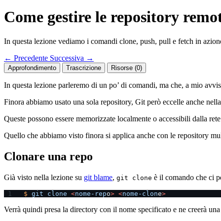
Come gestire le repository remot
In questa lezione vediamo i comandi clone, push, pull e fetch in azion
←
Precedente
Successiva
→
Approfondimento
Trascrizione
Risorse (0)
In questa lezione parleremo di un po’ di comandi, ma che, a mio avviso
Finora abbiamo usato una sola repository, Git però eccelle anche nella 
Queste possono essere memorizzate localmente o accessibili dalla rete
Quello che abbiamo visto finora si applica anche con le repository mult
Clonare una repo
Già visto nella lezione su
git blame
,
è il comando che ci pe
git clone
$
 git
 clone
 <
nome-rep
o
>
 <
nome-clon
e
>
Verrà quindi presa la directory con il nome specificato e ne creerà un