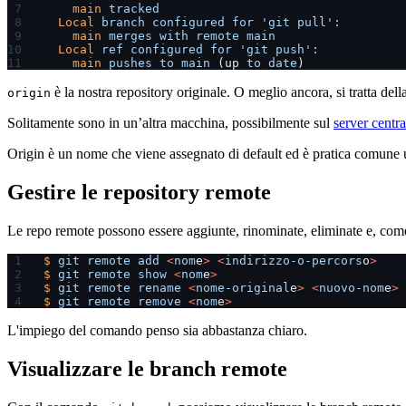
    main
 tracked
  Local
 branch
 configured
 for
 'git pull':
    main
 merges
 with
 remote
 main
  Local
 ref
 configured
 for
 'git push':
    main
 pushes
 to
 main
 (up 
to
 date
)
è la nostra repository originale. O meglio ancora, si tratta dell
origin
Solitamente sono in un’altra macchina, possibilmente sul
server centra
Origin è un nome che viene assegnato di default ed è pratica comune us
Gestire le repository remote
Le repo remote possono essere aggiunte, rinominate, eliminate e, come 
$
 git
 remote
 add
 <
nom
e
>
 <
indirizzo-o-percors
o
>
$
 git
 remote
 show
 <
nom
e
>
$
 git
 remote
 rename
 <
nome-original
e
>
 <
nuovo-nom
e
>
$
 git
 remote
 remove
 <
nom
e
>
L'impiego del comando penso sia abbastanza chiaro.
Visualizzare le branch remote