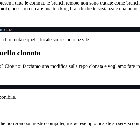
presenti tutte le commit, le branch remote non sono trattate come branc
 remota, possiamo creare una tracking branch che in sostanza è una branch
mot
a
>
ch remota e quella locale sono sincronizzate.
uella clonata
rio? Cioè noi facciamo una modifica sulla repo clonata e vogliamo fare 
ponibile.
o che non sono sul nostro computer, ma ad esempio hostate su servizi c