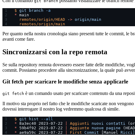
Con il comando
possiamo visualizzare le branch remote g
git branch
$
 git
 branch
 -a
*
 main
  remotes/origin/HEAD
 -
>
 origin/main
  remotes/origin/main
Per quanto nella nostra cronologia siano presenti tutte le commit, le 
avanti come fare.
Sincronizzarsi con la repo remota
Se sulla repository remota dovessero essere fatte delle modifiche, vog
commit. Possiamo procedere alla sincronizzazione, la quale può avveni
Git fetch per scaricare le modifiche senza applicarle
è un comando usato per scaricare contenuto da una reposi
git fetch
Il motivo sta proprio nel fatto che le modifiche scaricate non vengono 
dovessi interrogare il nostro log vedremmo qualcosa di simile.
$
 git
 hist
 --all
*
 8a3ec40 2023-07-22 
|
 Aggiunti
 nuovi
 contatti
 (or
*
 59b4f92 2023-07-22 
|
 Aggiunte
 nuove
 pagine
 (HEAD
*
 ae9a59c 2023-07-22 
|
 First
 Commit
 [Manuel 
Ricci]