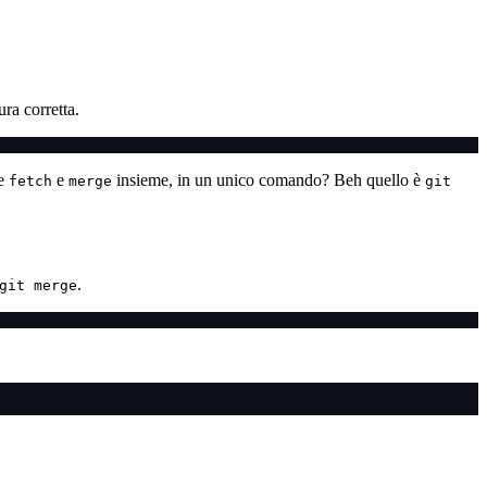
ra corretta.
re
e
insieme, in un unico comando? Beh quello è
fetch
merge
git
.
git merge