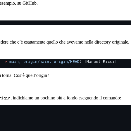
 esempio, su GitHub.
ere che c’è esattamente quello che avevamo nella directory originale.
 -
>
 main,
 origin/main,
 origin/HEAD
) [Manuel Ricci]
 torna. Cos’è quell’origin?
, indichiamo un pochino più a fondo eseguendo il comando:
rigin