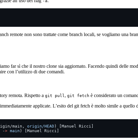
razie all’uso del flag
.
-a
branch remote non sono trattate come branch locali, se vogliamo una bran
liamo far sì che il nostro clone sia aggiornato. Facendo quindi delle mo
re con l’utilizzo di due comandi.
tory remota. Rispetto a
,
è considerato un comando
git pull
git fetch
immediatamente applicate. L’esito del git fetch è molto simile a quello d
igin/main, 
origin/HEAD
) [Manuel Ricci]
 -
>
 main
) [Manuel Ricci]