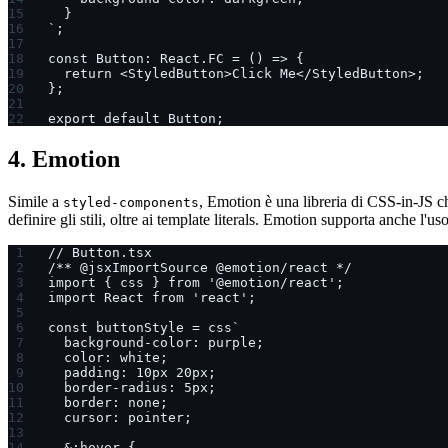
  }
`;
const Button: React.FC = () => {
  return <StyledButton>Click Me</StyledButton>;
};
export default Button;
4. Emotion
Simile a
, Emotion è una libreria di CSS-in-JS che
styled-components
definire gli stili, oltre ai template literals. Emotion supporta anche l'uso
// Button.tsx
/** @jsxImportSource @emotion/react */
import { css } from '@emotion/react';
import React from 'react';
const buttonStyle = css`
  background-color: purple;
  color: white;
  padding: 10px 20px;
  border-radius: 5px;
  border: none;
  cursor: pointer;
  &:hover {