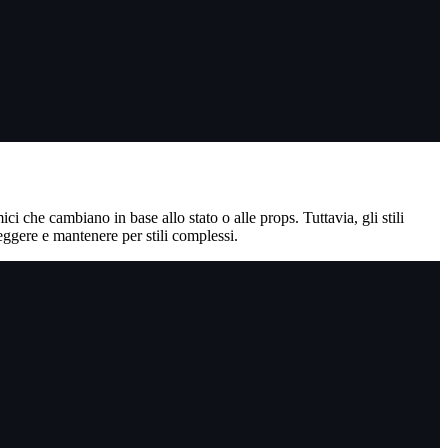
i che cambiano in base allo stato o alle props. Tuttavia, gli stili
eggere e mantenere per stili complessi.