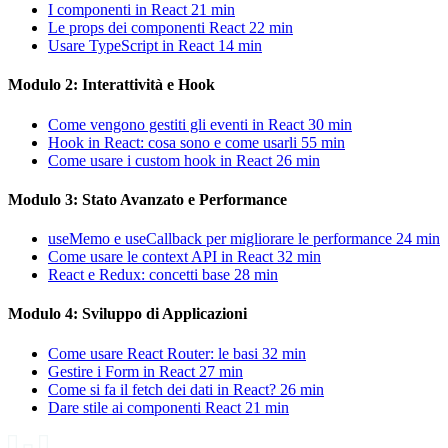
I componenti in React
21 min
Le props dei componenti React
22 min
Usare TypeScript in React
14 min
Modulo 2: Interattività e Hook
Come vengono gestiti gli eventi in React
30 min
Hook in React: cosa sono e come usarli
55 min
Come usare i custom hook in React
26 min
Modulo 3: Stato Avanzato e Performance
useMemo e useCallback per migliorare le performance
24 min
Come usare le context API in React
32 min
React e Redux: concetti base
28 min
Modulo 4: Sviluppo di Applicazioni
Come usare React Router: le basi
32 min
Gestire i Form in React
27 min
Come si fa il fetch dei dati in React?
26 min
Dare stile ai componenti React
21 min