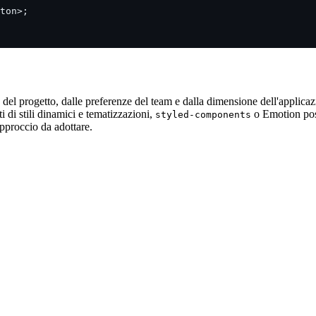
ton>;
 del progetto, dalle preferenze del team e dalla dimensione dell'applica
i di stili dinamici e tematizzazioni,
o Emotion poss
styled-components
approccio da adottare.