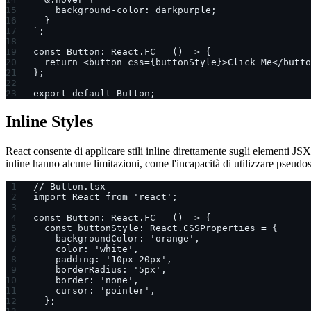
    background-color: darkpurple;
  }
`;
const Button: React.FC = () => {
  return <button css={buttonStyle}>Click Me</butto
};
export default Button;
Inline Styles
React consente di applicare stili inline direttamente sugli elementi JSX
inline hanno alcune limitazioni, come l'incapacità di utilizzare pseudo
// Button.tsx
import React from 'react';
const Button: React.FC = () => {
  const buttonStyle: React.CSSProperties = {
    backgroundColor: 'orange',
    color: 'white',
    padding: '10px 20px',
    borderRadius: '5px',
    border: 'none',
    cursor: 'pointer',
  };