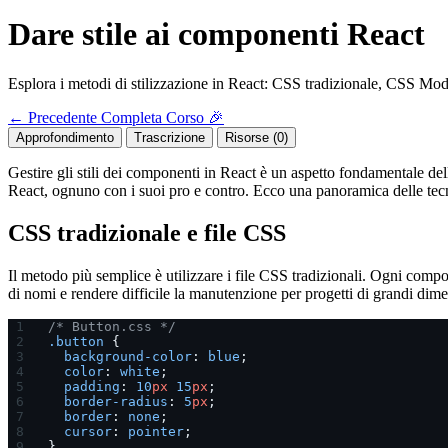
Dare stile ai componenti React
Esplora i metodi di stilizzazione in React: CSS tradizionale, CSS Modu
←
Precedente
Completa Corso 🎉
Approfondimento
Trascrizione
Risorse (0)
Gestire gli stili dei componenti in React è un aspetto fondamentale dell
React, ognuno con i suoi pro e contro. Ecco una panoramica delle tec
CSS tradizionale e file CSS
Il metodo più semplice è utilizzare i file CSS tradizionali. Ogni compo
di nomi e rendere difficile la manutenzione per progetti di grandi dime
/* Button.css */
.button
 {
  background-color
: 
blue
;
  color
: 
white
;
  padding
: 
10
px
 15
px
;
  border-radius
: 
5
px
;
  border
: 
none
;
  cursor
: 
pointer
;
}