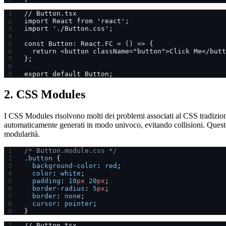
// Button.tsx
import React from 'react';
import './Button.css';
const Button: React.FC = () => {
  return <button className="button">Click Me</butt
};
export default Button;
2. CSS Modules
I CSS Modules risolvono molti dei problemi associati al CSS tradiziona
automaticamente generati in modo univoco, evitando collisioni. Questo
modularità.
/* Button.module.css */
.button
 {
  background-color
: 
red
;
  color
: 
white
;
  padding
: 
10
px
 20
px
;
  border-radius
: 
5
px
;
  border
: 
none
;
  cursor
: 
pointer
;
}
// Button.tsx