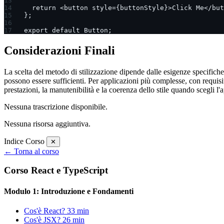
  return <button style={buttonStyle}>Click Me</but
};
export default Button;
Considerazioni Finali
La scelta del metodo di stilizzazione dipende dalle esigenze specifiche
possono essere sufficienti. Per applicazioni più complesse, con requisit
prestazioni, la manutenibilità e la coerenza dello stile quando scegli l'
Nessuna trascrizione disponibile.
Nessuna risorsa aggiuntiva.
Indice Corso
✕
← Torna al corso
Corso React e TypeScript
Modulo 1: Introduzione e Fondamenti
Cos'è React?
33 min
Cos'è JSX?
26 min