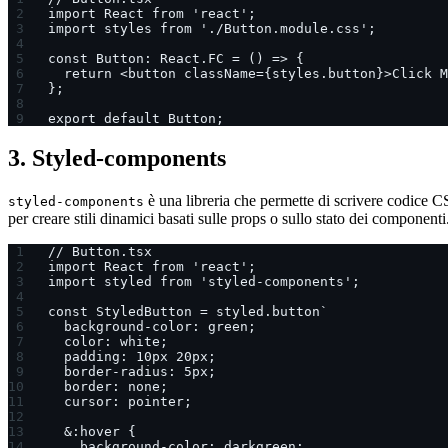
import React from 'react';
import styles from './Button.module.css';
const Button: React.FC = () => {
  return <button className={styles.button}>Click M
};
export default Button;
3. Styled-components
è una libreria che permette di scrivere codice CS
styled-components
per creare stili dinamici basati sulle props o sullo stato dei componen
// Button.tsx
import React from 'react';
import styled from 'styled-components';
const StyledButton = styled.button`
  background-color: green;
  color: white;
  padding: 10px 20px;
  border-radius: 5px;
  border: none;
  cursor: pointer;
  &:hover {
    background-color: darkgreen;