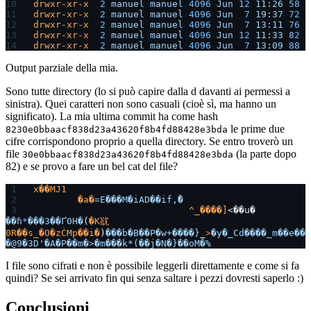
drwxr-xr-x
  2
 manuel
 manuel
 4096
 Jun
 12
 11:26
 58
drwxr-xr-x
  2
 manuel
 manuel
 4096
 Jun
  7
 19:37
 72
drwxr-xr-x
  2
 manuel
 manuel
 4096
 Jun
  7
 13:11
 76
drwxr-xr-x
  2
 manuel
 manuel
 4096
 Jun
 12
 11:33
 82
drwxr-xr-x
  2
 manuel
 manuel
 4096
 Jun
  7
 13:09
 88
Output parziale della mia.
Sono tutte directory (lo si può capire dalla d davanti ai permessi a
sinistra). Quei caratteri non sono casuali (cioè sì, ma hanno un
significato). La mia ultima commit ha come hash
le prime due
8230e0bbaacf838d23a43620f8b4fd88428e3bda
cifre corrispondono proprio a quella directory. Se entro troverò un
file
(la parte dopo
30e0bbaacf838d23a43620f8b4fd88428e3bda
82) e se provo a fare un bel cat del file?
x��MJ1
        �a�
=E���M�iAD��if,̏�
                            ^_����]
<��u� 
��ɦ
*
���3��Ґ0H�
(
�K㞃
0R��s_�O�zĊMp��i�
)
���b�B��P�w+����}
_
>
�y�_Cd����_m��e��
�@9�3D'�A�P��m�>�m���k*(��j�N�}��oM�%
I file sono cifrati e non è possibile leggerli direttamente e come si fa
quindi? Se sei arrivato fin qui senza saltare i pezzi dovresti saperlo :)
Conclusioni