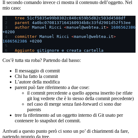
Il secondo comando invece ci mostra il contenuto dell’oggetto. Nel
mio caso:
tree
 51cf5835e99b0302c840c659b5d82c503d4588df
parent
 4a0bc0708137164160934b8c33fd2901d52f53ee
author
 Manuel
 Ricci
 <
manuel@webtea.i
t
>
 1686562386
+0200
committer
 Manuel
 Ricci
 <
manuel@webtea.i
t
>
1686562386
 +0200
Aggiunto
 gitignore
 e
 creata
 cartella
Cos’è tutta sta roba? Partendo dal basso:
Il messaggio di commit
Chi ha fatto la commit
L’autore della modifica
parent può fare riferimento a due cose:
il commit precedente a quello appena inserito (se rifate
git log vedrete che è lo stesso della commit precedente)
nel caso di merge senza fast-forward ci sono due
parents
tree fa riferimento ad un oggetto interno di Git usato per
contenere lo snapshot del commit.
Arrivati a questo punto però ci sono un po’ di chiarimenti da fare,
partendo proprio da tree.