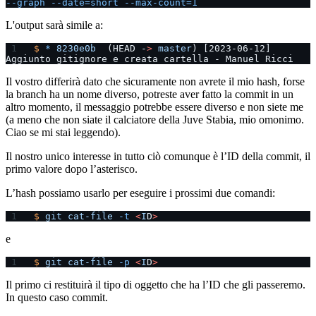
--graph
 --date=short
 --max-count=1
L'output sarà simile a:
$
 *
 8230e0b
  (HEAD -
>
 master
) [2023-06-12] 
Aggiunto gitignore e creata cartella - Manuel Ricci
Il vostro differirà dato che sicuramente non avrete il mio hash, forse
la branch ha un nome diverso, potreste aver fatto la commit in un
altro momento, il messaggio potrebbe essere diverso e non siete me
(a meno che non siate il calciatore della Juve Stabia, mio omonimo.
Ciao se mi stai leggendo).
Il nostro unico interesse in tutto ciò comunque è l’ID della commit, il
primo valore dopo l’asterisco.
L’hash possiamo usarlo per eseguire i prossimi due comandi:
$
 git
 cat-file
 -t
 <
I
D
>
e
$
 git
 cat-file
 -p
 <
I
D
>
Il primo ci restituirà il tipo di oggetto che ha l’ID che gli passeremo.
In questo caso commit.