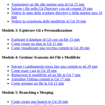
Aggiungere un file alla staging area di Git
25 min
Salvare i file nella Git Directory con git commit
29 min
Vedere lo stato della working directory e della staging area
10
min
Vedere la cronologia delle modifiche in Git
10 min
Modulo 3: Esplorare Git e Personalizzazione
Esplorare il database di Git con cat-file
15 min
Come creare un alias in Git
11 min
Come visualizzare una vecchia commit in Git
28 min
Modulo 4: Gestione Avanzata dei File e Modifiche
Salvare i cambiamenti senza fare una commit in git
29 min
Come usare i tag in Git
18 min
Rimuovere le modifiche ad un file in Git
7 min
Annullare l'ultima commit in Git
17 min
Come spostare un file in Git
12 min
Modulo 5: Branching e Merging
Come creare una branch in Git
20 min