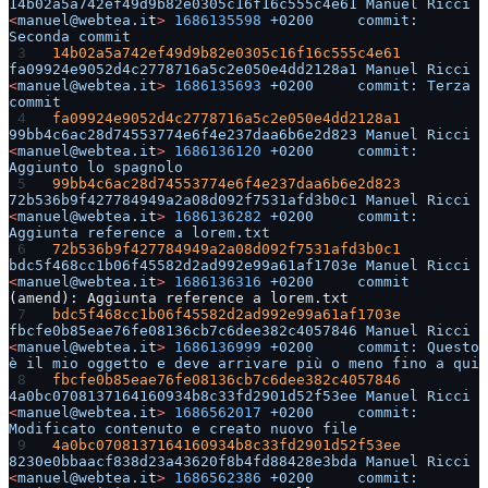
14b02a5a742ef49d9b82e0305c16f16c555c4e61
 Manuel
 Ricci
<
manuel@webtea.i
t
>
 1686135598
 +0200
     commit:
Seconda
 commit
14b02a5a742ef49d9b82e0305c16f16c555c4e61
fa09924e9052d4c2778716a5c2e050e4dd2128a1
 Manuel
 Ricci
<
manuel@webtea.i
t
>
 1686135693
 +0200
     commit:
 Terza
commit
fa09924e9052d4c2778716a5c2e050e4dd2128a1
99bb4c6ac28d74553774e6f4e237daa6b6e2d823
 Manuel
 Ricci
<
manuel@webtea.i
t
>
 1686136120
 +0200
     commit:
Aggiunto
 lo
 spagnolo
99bb4c6ac28d74553774e6f4e237daa6b6e2d823
72b536b9f427784949a2a08d092f7531afd3b0c1
 Manuel
 Ricci
<
manuel@webtea.i
t
>
 1686136282
 +0200
     commit:
Aggiunta
 reference
 a
 lorem.txt
72b536b9f427784949a2a08d092f7531afd3b0c1
bdc5f468cc1b06f45582d2ad992e99a61af1703e
 Manuel
 Ricci
<
manuel@webtea.i
t
>
 1686136316
 +0200
     commit
(amend): Aggiunta reference a lorem.txt
bdc5f468cc1b06f45582d2ad992e99a61af1703e
fbcfe0b85eae76fe08136cb7c6dee382c4057846
 Manuel
 Ricci
<
manuel@webtea.i
t
>
 1686136999
 +0200
     commit:
 Questo
è
 il
 mio
 oggetto
 e
 deve
 arrivare
 più
 o
 meno
 fino
 a
 qui
fbcfe0b85eae76fe08136cb7c6dee382c4057846
4a0bc0708137164160934b8c33fd2901d52f53ee
 Manuel
 Ricci
<
manuel@webtea.i
t
>
 1686562017
 +0200
     commit:
Modificato
 contenuto
 e
 creato
 nuovo
 file
4a0bc0708137164160934b8c33fd2901d52f53ee
8230e0bbaacf838d23a43620f8b4fd88428e3bda
 Manuel
 Ricci
<
manuel@webtea.i
t
>
 1686562386
 +0200
     commit: