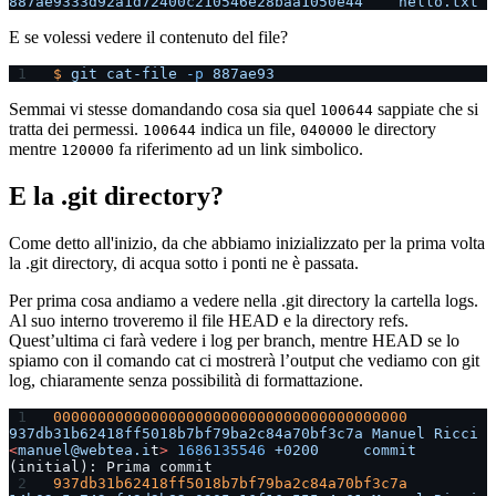
887ae9333d92a1d72400c210546e28baa1050e44
    hello.txt
E se volessi vedere il contenuto del file?
$
 git
 cat-file
 -p
 887ae93
Semmai vi stesse domandando cosa sia quel
sappiate che si
100644
tratta dei permessi.
indica un file,
le directory
100644
040000
mentre
fa riferimento ad un link simbolico.
120000
E la .git directory?
Come detto all'inizio, da che abbiamo inizializzato per la prima volta
la .git directory, di acqua sotto i ponti ne è passata.
Per prima cosa andiamo a vedere nella .git directory la cartella logs.
Al suo interno troveremo il file HEAD e la directory refs.
Quest’ultima ci farà vedere i log per branch, mentre HEAD se lo
spiamo con il comando cat ci mostrerà l’output che vediamo con git
log, chiaramente senza possibilità di formattazione.
0000000000000000000000000000000000000000
937db31b62418ff5018b7bf79ba2c84a70bf3c7a
 Manuel
 Ricci
<
manuel@webtea.i
t
>
 1686135546
 +0200
     commit
(initial): Prima commit
937db31b62418ff5018b7bf79ba2c84a70bf3c7a