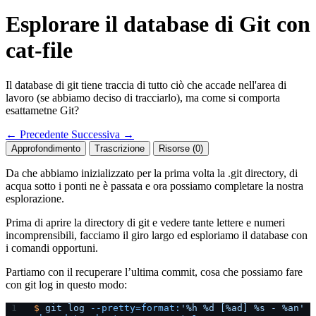
Esplorare il database di Git con
cat-file
Il database di git tiene traccia di tutto ciò che accade nell'area di
lavoro (se abbiamo deciso di tracciarlo), ma come si comporta
esattametne Git?
←
Precedente
Successiva
→
Approfondimento
Trascrizione
Risorse (0)
Da che abbiamo inizializzato per la prima volta la .git directory, di
acqua sotto i ponti ne è passata e ora possiamo completare la nostra
esplorazione.
Prima di aprire la directory di git e vedere tante lettere e numeri
incomprensibili, facciamo il giro largo ed esploriamo il database con
i comandi opportuni.
Partiamo con il recuperare l’ultima commit, cosa che possiamo fare
con git log in questo modo:
$
 git
 log
 --pretty=format:
'%h %d [%ad] %s - %an'