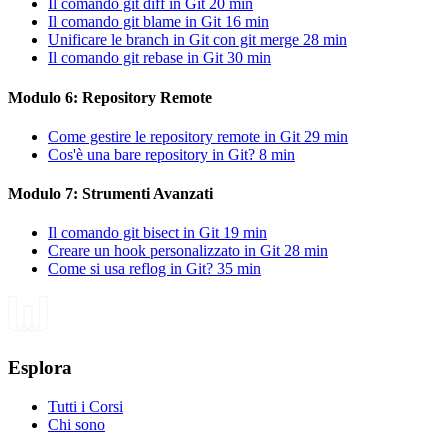
Il comando git diff in Git
20 min
Il comando git blame in Git
16 min
Unificare le branch in Git con git merge
28 min
Il comando git rebase in Git
30 min
Modulo 6: Repository Remote
Come gestire le repository remote in Git
29 min
Cos'è una bare repository in Git?
8 min
Modulo 7: Strumenti Avanzati
Il comando git bisect in Git
19 min
Creare un hook personalizzato in Git
28 min
Come si usa reflog in Git?
35 min
Esplora
Tutti i Corsi
Chi sono