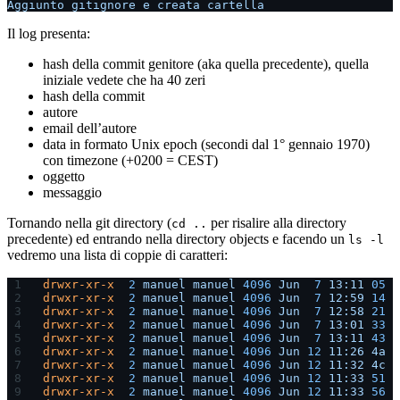
Aggiunto
 gitignore
 e
 creata
 cartella
Il log presenta:
hash della commit genitore (aka quella precedente), quella
iniziale vedete che ha 40 zeri
hash della commit
autore
email dell’autore
data in formato Unix epoch (secondi dal 1° gennaio 1970)
con timezone (+0200 = CEST)
oggetto
messaggio
Tornando nella git directory (
per risalire alla directory
cd ..
precedente) ed entrando nella directory objects e facendo un
ls -l
vedremo una lista di coppie di caratteri:
drwxr-xr-x
  2
 manuel
 manuel
 4096
 Jun
  7
 13:11
 05
drwxr-xr-x
  2
 manuel
 manuel
 4096
 Jun
  7
 12:59
 14
drwxr-xr-x
  2
 manuel
 manuel
 4096
 Jun
  7
 12:58
 21
drwxr-xr-x
  2
 manuel
 manuel
 4096
 Jun
  7
 13:01
 33
drwxr-xr-x
  2
 manuel
 manuel
 4096
 Jun
  7
 13:11
 43
drwxr-xr-x
  2
 manuel
 manuel
 4096
 Jun
 12
 11:26
 4a
drwxr-xr-x
  2
 manuel
 manuel
 4096
 Jun
 12
 11:32
 4c
drwxr-xr-x
  2
 manuel
 manuel
 4096
 Jun
 12
 11:33
 51
drwxr-xr-x
  2
 manuel
 manuel
 4096
 Jun
 12
 11:33
 56