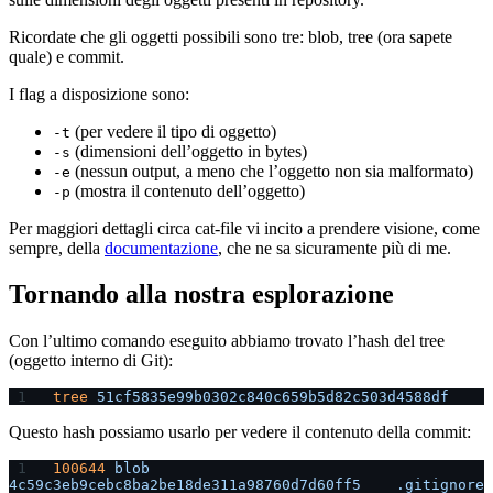
Ricordate che gli oggetti possibili sono tre: blob, tree (ora sapete
quale) e commit.
I flag a disposizione sono:
(per vedere il tipo di oggetto)
-t
(dimensioni dell’oggetto in bytes)
-s
(nessun output, a meno che l’oggetto non sia malformato)
-e
(mostra il contenuto dell’oggetto)
-p
Per maggiori dettagli circa cat-file vi incito a prendere visione, come
sempre, della
documentazione
, che ne sa sicuramente più di me.
Tornando alla nostra esplorazione
Con l’ultimo comando eseguito abbiamo trovato l’hash del tree
(oggetto interno di Git):
tree
 51cf5835e99b0302c840c659b5d82c503d4588df
Questo hash possiamo usarlo per vedere il contenuto della commit:
100644
 blob
4c59c3eb9cebc8ba2be18de311a98760d7d60ff5
    .gitignore