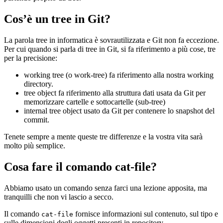
Cos’è un tree in Git?
La parola tree in informatica è sovrautilizzata e Git non fa eccezione.
Per cui quando si parla di tree in Git, si fa riferimento a più cose, tre
per la precisione:
working tree (o work-tree) fa riferimento alla nostra working
directory.
tree object fa riferimento alla struttura dati usata da Git per
memorizzare cartelle e sottocartelle (sub-tree)
internal tree object usato da Git per contenere lo snapshot del
commit.
Tenete sempre a mente queste tre differenze e la vostra vita sarà
molto più semplice.
Cosa fare il comando cat-file?
Abbiamo usato un comando senza farci una lezione apposita, ma
tranquilli che non vi lascio a secco.
Il comando
fornisce informazioni sul contenuto, sul tipo e
cat-file
sulle dimensioni degli oggetti presenti in repository.