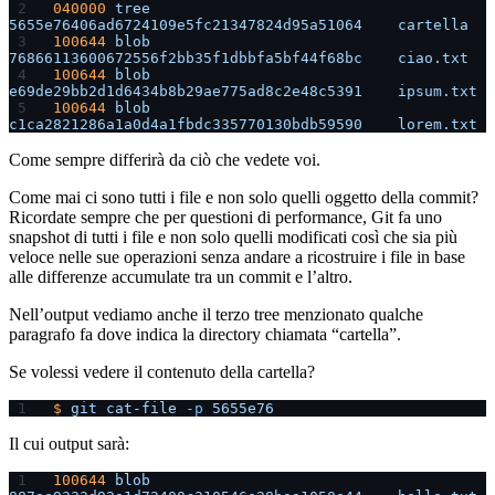
040000
 tree
5655e76406ad6724109e5fc21347824d95a51064
    cartella
100644
 blob
76866113600672556f2bb35f1dbbfa5bf44f68bc
    ciao.txt
100644
 blob
e69de29bb2d1d6434b8b29ae775ad8c2e48c5391
    ipsum.txt
100644
 blob
c1ca2821286a1a0d4a1fbdc335770130bdb59590
    lorem.txt
Come sempre differirà da ciò che vedete voi.
Come mai ci sono tutti i file e non solo quelli oggetto della commit?
Ricordate sempre che per questioni di performance, Git fa uno
snapshot di tutti i file e non solo quelli modificati così che sia più
veloce nelle sue operazioni senza andare a ricostruire i file in base
alle differenze accumulate tra un commit e l’altro.
Nell’output vediamo anche il terzo tree menzionato qualche
paragrafo fa dove indica la directory chiamata “cartella”.
Se volessi vedere il contenuto della cartella?
$
 git
 cat-file
 -p
 5655e76
Il cui output sarà:
100644
 blob