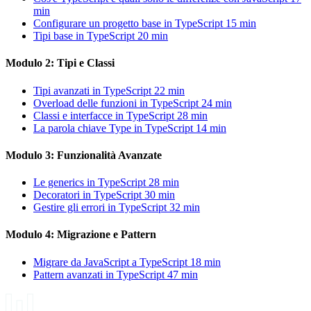
min
Configurare un progetto base in TypeScript
15 min
Tipi base in TypeScript
20 min
Modulo 2: Tipi e Classi
Tipi avanzati in TypeScript
22 min
Overload delle funzioni in TypeScript
24 min
Classi e interfacce in TypeScript
28 min
La parola chiave Type in TypeScript
14 min
Modulo 3: Funzionalità Avanzate
Le generics in TypeScript
28 min
Decoratori in TypeScript
30 min
Gestire gli errori in TypeScript
32 min
Modulo 4: Migrazione e Pattern
Migrare da JavaScript a TypeScript
18 min
Pattern avanzati in TypeScript
47 min