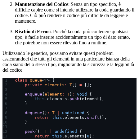
Manutenzione del Codice
: Senza un tipo specifico, è
difficile capire come si intende utilizzare la coda guardando il
codice. Ciò può rendere il codice più difficile da leggere e
mantenere.
Rischio di Errori
: Poiché la coda può contenere qualsiasi
tipo, è facile inserire accidentalmente un tipo di dato errato,
che potrebbe non essere rilevato fino a runtime.
Utilizzando le generics, possiamo evitare questi problemi
assicurandoci che tutti gli elementi in una particolare istanza della
coda siano dello stesso tipo, migliorando la sicurezza e la leggibilità
del codice.
class
 Queue
<
T
> {
    private
 elements
:
 T
[] 
=
 [];
    enqueue
(
element
:
 T
)
:
 void
 {
        this
.elements.
push
(element);
    }
    dequeue
()
:
 T
 |
 undefined
 {
        return
 this
.elements.
shift
();
    }
    peek
()
:
 T
 |
 undefined
 {
        return
 this
.elements[
0
];