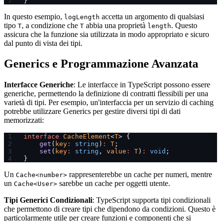
}
In questo esempio,
accetta un argomento di qualsiasi
logLength
tipo
, a condizione che
abbia una proprietà
. Questo
T
T
length
assicura che la funzione sia utilizzata in modo appropriato e sicuro
dal punto di vista dei tipi.
Generics e Programmazione Avanzata
Interfacce Generiche
: Le interfacce in TypeScript possono essere
generiche, permettendo la definizione di contratti flessibili per una
varietà di tipi. Per esempio, un'interfaccia per un servizio di caching
potrebbe utilizzare Generics per gestire diversi tipi di dati
memorizzati:
interface
 CacheElement
<
T
> {
    get
(
key
:
 string
)
:
 T
;
    set
(
key
:
 string
, 
value
:
 T
)
:
 void
;
}
Un
rappresenterebbe un cache per numeri, mentre
Cache<number>
un
sarebbe un cache per oggetti utente.
Cache<User>
Tipi Generici Condizionali
: TypeScript supporta tipi condizionali
che permettono di creare tipi che dipendono da condizioni. Questo è
particolarmente utile per creare funzioni e componenti che si