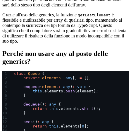
sarà dello stesso tipo degli elementi dell'array.
Grazie all'uso delle generics, la funzione
è
getLastElement
flessibile e riutilizzabile per array di qualsiasi tipo, mantenendo al
contempo la sicurezza dei tipi fornita da TypeScript. Questo
significa che il compilatore sarà in grado di rilevare errori se si tenta
di utilizzare il risultato della funzione in modo incompatibile con il
suo tipo.
Perché non usare any al posto delle
generics?
class
 Queue
 {
    private
 elements
:
 any
[] 
=
 [];
    enqueue
(
element
:
 any
)
:
 void
 {
        this
.elements.
push
(element);
    }
    dequeue
()
:
 any
 {
        return
 this
.elements.
shift
();
    }
    peek
()
:
 any
 {
        return
 this
.elements[
0
];
    }