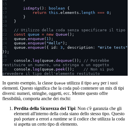
    isEmpty
()
:
 boolean
 {
        return
 this
.elements.
length
 ===
 0
;
    }
}
// Utilizzo della coda senza specificare il tipo
const
 queue
 =
 new
 Queue
();
queue.
enqueue
(
1
);
queue.
enqueue
(
"Hello"
);
queue.
enqueue
({ id: 
3
, description: 
"Write tests"
});
console.
log
(queue.
dequeue
()); 
// Potrebbe 
restituire un numero, una stringa o un oggetto
console.
log
(queue.
peek
());    
// Non si può 
prevedere il tipo dell'elemento restituito
In questo esempio, la classe
utilizza il tipo
per i suoi
Queue
any
elementi. Questo significa che la coda può contenere un mix di tipi
diversi: numeri, stringhe, oggetti, ecc. Mentre questo offre
flessibilità, comporta anche dei rischi:
Perdita della Sicurezza dei Tipi
: Non c'è garanzia che gli
elementi all'interno della coda siano dello stesso tipo. Questo
può portare a errori a runtime se il codice che utilizza la coda
si aspetta un certo tipo di elemento.