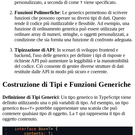
personalizzato, a seconda di come
viene specificato.
T
Funzioni Polimorfiche
: Le generics permettono di scrivere
funzioni che possono operare su diversi tipi di dati. Questo
rende il codice più riutilizzabile e flessibile. Ad esempio, una
funzione di ordinamento generica può essere utilizzata per
ordinare array di numeri, stringhe, o oggetti personalizzati, a
condizione che sia fornita una funzione di confronto adeguata.
Tipizzazione di API
: In scenari di sviluppo frontend e
backend, l'uso delle generics per definire i tipi di risposte e
richieste API può aumentare la leggibilità e la manutenibilità
del codice. Ciò consente di gestire diverse strutture di dati
restituite dalle API in modo più sicuro e coerente.
Costruzione di Tipi e Funzioni Generiche
Definizione di Tipi Generici
: Un tipo generico in TypeScript viene
definito utilizzando una o più variabili di tipo. Ad esempio, un tipo
generico
potrebbe rappresentare una scatola che può
Box<T>
contenere qualsiasi tipo di oggetto. La
qui rappresenta il tipo di
T
oggetto contenuto.
interface
 Box
<
T
> {
    contents
:
 T
;