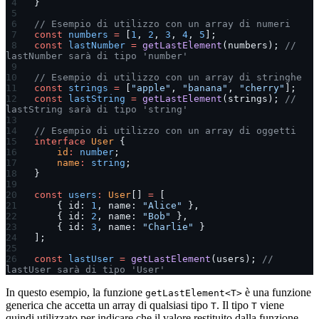
}
// Esempio di utilizzo con un array di numeri
const
 numbers
 =
 [
1
, 
2
, 
3
, 
4
, 
5
];
const
 lastNumber
 =
 getLastElement
(numbers); 
// 
lastNumber sarà di tipo 'number'
// Esempio di utilizzo con un array di stringhe
const
 strings
 =
 [
"apple"
, 
"banana"
, 
"cherry"
];
const
 lastString
 =
 getLastElement
(strings); 
// 
lastString sarà di tipo 'string'
// Esempio di utilizzo con un array di oggetti
interface
 User
 {
    id
:
 number
;
    name
:
 string
;
}
const
 users
:
 User
[] 
=
 [
    { id: 
1
, name: 
"Alice"
 },
    { id: 
2
, name: 
"Bob"
 },
    { id: 
3
, name: 
"Charlie"
 }
];
const
 lastUser
 =
 getLastElement
(users); 
// 
lastUser sarà di tipo 'User'
In questo esempio, la funzione
è una funzione
getLastElement<T>
generica che accetta un array di qualsiasi tipo
. Il tipo
viene
T
T
quindi utilizzato per indicare che il valore restituito dalla funzione