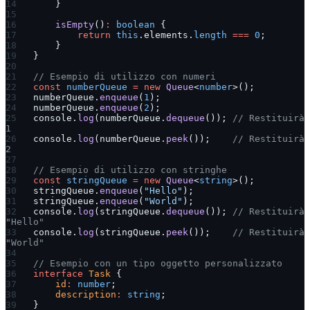
    }
    isEmpty
()
:
 boolean
 {
        return
 this
.elements.
length
 ===
 0
;
    }
}
// Esempio di utilizzo con numeri
const
 numberQueue
 =
 new
 Queue
<
number
>();
numberQueue.
enqueue
(
1
);
numberQueue.
enqueue
(
2
);
console.
log
(numberQueue.
dequeue
()); 
// Restituirà 
1
console.
log
(numberQueue.
peek
());    
// Restituirà 
2
// Esempio di utilizzo con stringhe
const
 stringQueue
 =
 new
 Queue
<
string
>();
stringQueue.
enqueue
(
"Hello"
);
stringQueue.
enqueue
(
"World"
);
console.
log
(stringQueue.
dequeue
()); 
// Restituirà 
"Hello"
console.
log
(stringQueue.
peek
());    
// Restituirà 
"World"
// Esempio con un tipo oggetto personalizzato
interface
 Task
 {
    id
:
 number
;
    description
:
 string
;
}