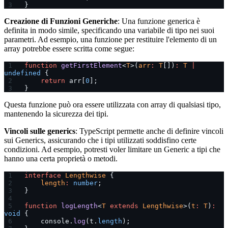
}
Creazione di Funzioni Generiche
: Una funzione generica è
definita in modo simile, specificando una variabile di tipo nei suoi
parametri. Ad esempio, una funzione per restituire l'elemento di un
array potrebbe essere scritta come segue:
function
 getFirstElement
<
T
>(
arr
:
 T
[])
:
 T
 |
undefined
 {
    return
 arr[
0
];
}
Questa funzione può ora essere utilizzata con array di qualsiasi tipo,
mantenendo la sicurezza dei tipi.
Vincoli sulle generics
: TypeScript permette anche di definire vincoli
sui Generics, assicurando che i tipi utilizzati soddisfino certe
condizioni. Ad esempio, potresti voler limitare un Generic a tipi che
hanno una certa proprietà o metodi.
interface
 Lengthwise
 {
    length
:
 number
;
}
function
 logLength
<
T
 extends
 Lengthwise
>(
t
:
 T
)
:
void
 {
    console.
log
(t.
length
);