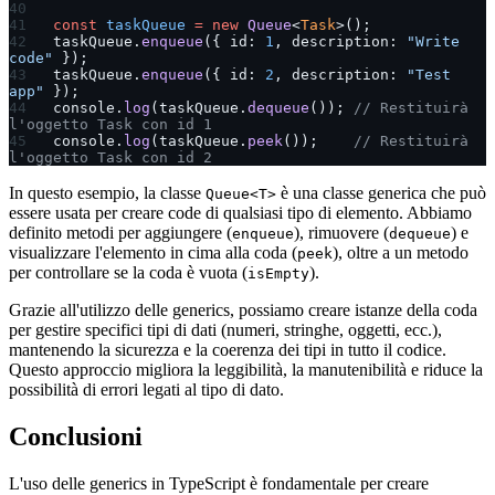
const
 taskQueue
 =
 new
 Queue
<
Task
>();
taskQueue.
enqueue
({ id: 
1
, description: 
"Write 
code"
 });
taskQueue.
enqueue
({ id: 
2
, description: 
"Test 
app"
 });
console.
log
(taskQueue.
dequeue
()); 
// Restituirà 
l'oggetto Task con id 1
console.
log
(taskQueue.
peek
());    
// Restituirà 
l'oggetto Task con id 2
In questo esempio, la classe
è una classe generica che può
Queue<T>
essere usata per creare code di qualsiasi tipo di elemento. Abbiamo
definito metodi per aggiungere (
), rimuovere (
) e
enqueue
dequeue
visualizzare l'elemento in cima alla coda (
), oltre a un metodo
peek
per controllare se la coda è vuota (
).
isEmpty
Grazie all'utilizzo delle generics, possiamo creare istanze della coda
per gestire specifici tipi di dati (numeri, stringhe, oggetti, ecc.),
mantenendo la sicurezza e la coerenza dei tipi in tutto il codice.
Questo approccio migliora la leggibilità, la manutenibilità e riduce la
possibilità di errori legati al tipo di dato.
Conclusioni
L'uso delle generics in TypeScript è fondamentale per creare