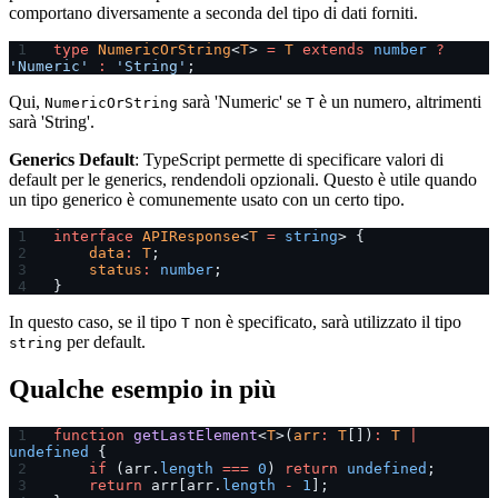
comportano diversamente a seconda del tipo di dati forniti.
type
 NumericOrString
<
T
> 
=
 T
 extends
 number
 ?
'Numeric'
 :
 'String'
;
Qui,
sarà 'Numeric' se
è un numero, altrimenti
NumericOrString
T
sarà 'String'.
Generics Default
: TypeScript permette di specificare valori di
default per le generics, rendendoli opzionali. Questo è utile quando
un tipo generico è comunemente usato con un certo tipo.
interface
 APIResponse
<
T
 =
 string
> {
    data
:
 T
;
    status
:
 number
;
}
In questo caso, se il tipo
non è specificato, sarà utilizzato il tipo
T
per default.
string
Qualche esempio in più
function
 getLastElement
<
T
>(
arr
:
 T
[])
:
 T
 |
undefined
 {
    if
 (arr.
length
 ===
 0
) 
return
 undefined
;
    return
 arr[arr.
length
 -
 1
];