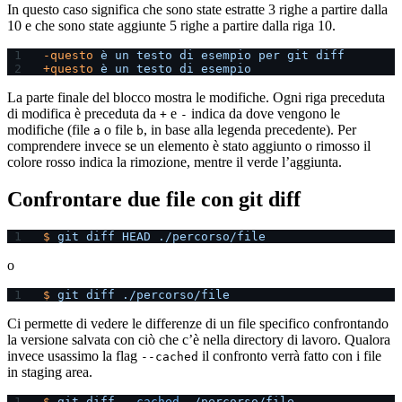
In questo caso significa che sono state estratte 3 righe a partire dalla
10 e che sono state aggiunte 5 righe a partire dalla riga 10.
-questo
 è
 un
 testo
 di
 esempio
 per
 git
 diff
+questo
 è
 un
 testo
 di
 esempio
La parte finale del blocco mostra le modifiche. Ogni riga preceduta
di modifica è preceduta da
e
indica da dove vengono le
+
-
modifiche (file
o file
, in base alla legenda precedente). Per
a
b
comprendere invece se un elemento è stato aggiunto o rimosso il
colore rosso indica la rimozione, mentre il verde l’aggiunta.
Confrontare due file con git diff
$
 git
 diff
 HEAD
 ./percorso/file
o
$
 git
 diff
 ./percorso/file
Ci permette di vedere le differenze di un file specifico confrontando
la versione salvata con ciò che c’è nella directory di lavoro. Qualora
invece usassimo la flag
il confronto verrà fatto con i file
--cached
in staging area.
$
 git
 diff
 --cached
 ./percorso/file