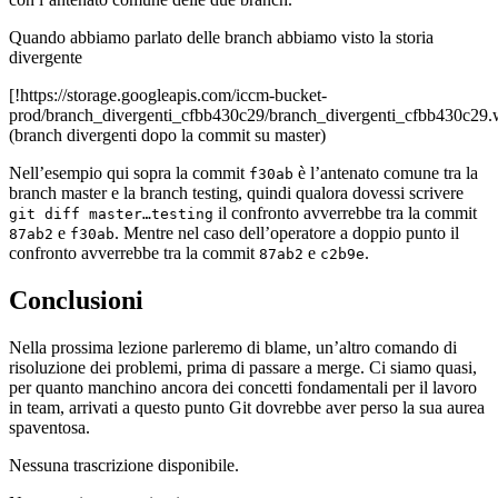
Quando abbiamo parlato delle branch abbiamo visto la storia
divergente
[!https://storage.googleapis.com/iccm-bucket-
prod/branch_divergenti_cfbb430c29/branch_divergenti_cfbb430c29
(branch divergenti dopo la commit su master)
Nell’esempio qui sopra la commit
è l’antenato comune tra la
f30ab
branch master e la branch testing, quindi qualora dovessi scrivere
il confronto avverrebbe tra la commit
git diff master…testing
e
. Mentre nel caso dell’operatore a doppio punto il
87ab2
f30ab
confronto avverrebbe tra la commit
e
.
87ab2
c2b9e
Conclusioni
Nella prossima lezione parleremo di blame, un’altro comando di
risoluzione dei problemi, prima di passare a merge. Ci siamo quasi,
per quanto manchino ancora dei concetti fondamentali per il lavoro
in team, arrivati a questo punto Git dovrebbe aver perso la sua aurea
spaventosa.
Nessuna trascrizione disponibile.