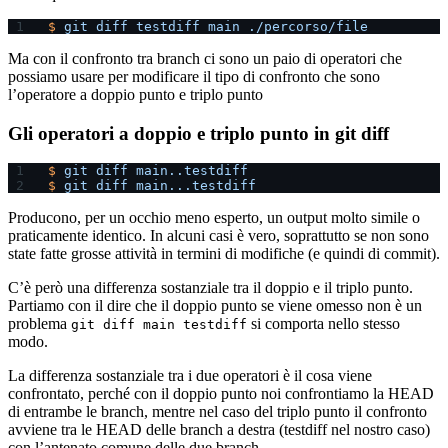
$
 git
 diff
 testdiff
 main
 ./percorso/file
Ma con il confronto tra branch ci sono un paio di operatori che
possiamo usare per modificare il tipo di confronto che sono
l’operatore a doppio punto e triplo punto
Gli operatori a doppio e triplo punto in git diff
$
 git
 diff
 main..testdiff
$
 git
 diff
 main...testdiff
Producono, per un occhio meno esperto, un output molto simile o
praticamente identico. In alcuni casi è vero, soprattutto se non sono
state fatte grosse attività in termini di modifiche (e quindi di commit).
C’è però una differenza sostanziale tra il doppio e il triplo punto.
Partiamo con il dire che il doppio punto se viene omesso non è un
problema
si comporta nello stesso
git diff main testdiff
modo.
La differenza sostanziale tra i due operatori è il cosa viene
confrontato, perché con il doppio punto noi confrontiamo la HEAD
di entrambe le branch, mentre nel caso del triplo punto il confronto
avviene tra le HEAD delle branch a destra (testdiff nel nostro caso)
con l’antenato comune delle due branch.