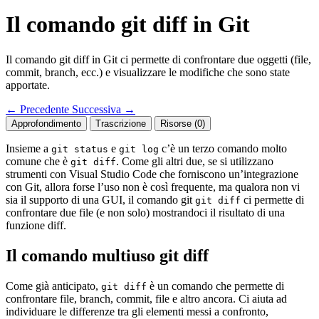
Il comando git diff in Git
Il comando git diff in Git ci permette di confrontare due oggetti (file,
commit, branch, ecc.) e visualizzare le modifiche che sono state
apportate.
←
Precedente
Successiva
→
Approfondimento
Trascrizione
Risorse (0)
Insieme a
e
c’è un terzo comando molto
git status
git log
comune che è
. Come gli altri due, se si utilizzano
git diff
strumenti con Visual Studio Code che forniscono un’integrazione
con Git, allora forse l’uso non è così frequente, ma qualora non vi
sia il supporto di una GUI, il comando git
ci permette di
git diff
confrontare due file (e non solo) mostrandoci il risultato di una
funzione diff.
Il comando multiuso git diff
Come già anticipato,
è un comando che permette di
git diff
confrontare file, branch, commit, file e altro ancora. Ci aiuta ad
individuare le differenze tra gli elementi messi a confronto,