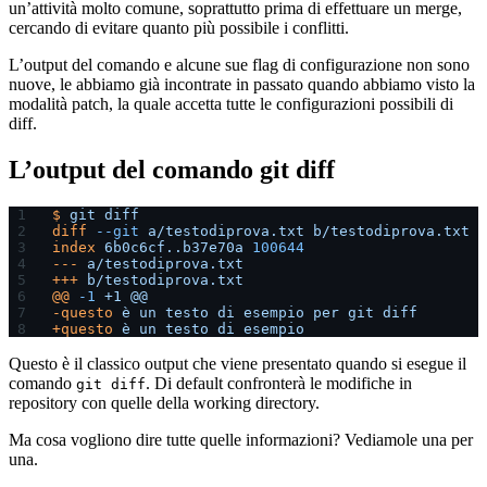
un’attività molto comune, soprattutto prima di effettuare un merge,
cercando di evitare quanto più possibile i conflitti.
L’output del comando e alcune sue flag di configurazione non sono
nuove, le abbiamo già incontrate in passato quando abbiamo visto la
modalità patch, la quale accetta tutte le configurazioni possibili di
diff.
L’output del comando git diff
$
 git
 diff
diff
 --git
 a/testodiprova.txt
 b/testodiprova.txt
index
 6b0c6cf..b37e70a
 100644
---
 a/testodiprova.txt
+++
 b/testodiprova.txt
@@
 -1
 +1
 @@
-questo
 è
 un
 testo
 di
 esempio
 per
 git
 diff
+questo
 è
 un
 testo
 di
 esempio
Questo è il classico output che viene presentato quando si esegue il
comando
. Di default confronterà le modifiche in
git diff
repository con quelle della working directory.
Ma cosa vogliono dire tutte quelle informazioni? Vediamole una per
una.