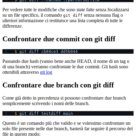
Per vedere tutte le modifiche che sono state fatte senza focalizzarsi
su un file specifico, il comando
senza nessuna flag o
git diff
ulteriori informazione ci restituisce una lista completa di tutte le
differenze.
Confrontare due commit con git diff
$
 git
 diff
 cb84ce3
 dd5b044
Passando due hash (vanno bene anche HEAD, il nome di un tag o
di una branch) verranno confrontate le due commit. Gli hash sono
ottenibili attraverso
git log
Confrontare due branch con git diff
Come già detto in precedenza si possono confrontare due branch
semplicemente scrivendo i nomi delle branch.
$
 git
 diff
 testdiff
 main
Questo è un comando più che valido e se volessimo confrontare un
solo file presente nelle due branch, basterà far seguire il percorso del
file in questo modo: