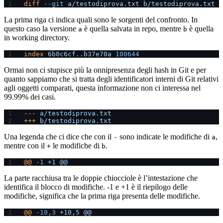
diff
 --git
 a/testodiprova.txt
 b/testodiprova.txt
La prima riga ci indica quali sono le sorgenti del confronto. In
questo caso la versione
è quella salvata in repo, mentre
è quella
a
b
in working directory.
index
 6b0c6cf..b37e70a
 100644
Ormai non ci stupisce più la onnipresenza degli hash in Git e per
quanto sappiamo che si tratta degli identificatori interni di Git relativi
agli oggetti comparati, questa informazione non ci interessa nel
99.99% dei casi.
---
 a/testodiprova.txt
+++
 b/testodiprova.txt
Una legenda che ci dice che con il
sono indicate le modifiche di
,
-
a
mentre con il
le modifiche di
.
+
b
@@
 -1
 +1
 @@
La parte racchiusa tra le doppie chiocciole è l’intestazione che
identifica il blocco di modifiche. -1 e +1 è il riepilogo delle
modifiche, significa che la prima riga presenta delle modifiche.
@@
 -10,3
 +10,5
 @@