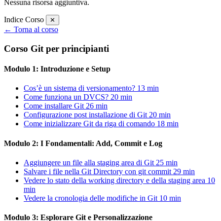
Nessuna risorsa aggiuntiva.
Indice Corso
✕
← Torna al corso
Corso Git per principianti
Modulo 1: Introduzione e Setup
Cos’è un sistema di versionamento?
13 min
Come funziona un DVCS?
20 min
Come installare Git
26 min
Configurazione post installazione di Git
20 min
Come inizializzare Git da riga di comando
18 min
Modulo 2: I Fondamentali: Add, Commit e Log
Aggiungere un file alla staging area di Git
25 min
Salvare i file nella Git Directory con git commit
29 min
Vedere lo stato della working directory e della staging area
10
min
Vedere la cronologia delle modifiche in Git
10 min
Modulo 3: Esplorare Git e Personalizzazione