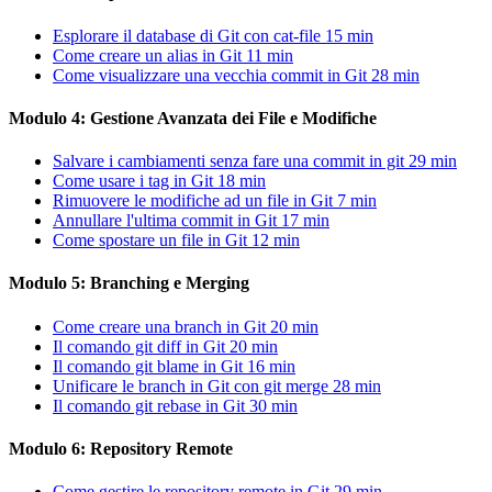
Esplorare il database di Git con cat-file
15 min
Come creare un alias in Git
11 min
Come visualizzare una vecchia commit in Git
28 min
Modulo 4: Gestione Avanzata dei File e Modifiche
Salvare i cambiamenti senza fare una commit in git
29 min
Come usare i tag in Git
18 min
Rimuovere le modifiche ad un file in Git
7 min
Annullare l'ultima commit in Git
17 min
Come spostare un file in Git
12 min
Modulo 5: Branching e Merging
Come creare una branch in Git
20 min
Il comando git diff in Git
20 min
Il comando git blame in Git
16 min
Unificare le branch in Git con git merge
28 min
Il comando git rebase in Git
30 min
Modulo 6: Repository Remote
Come gestire le repository remote in Git
29 min