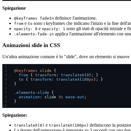
Spiegazione
definisce l'animazione.
@keyframes fadeIn
e
sono i keyframes che indicano l'inizio e la fine dell'
from
to
e
sono gli stati di opacità iniziale e fi
opacity: 0
opacity: 1
applica l'animazione all'elemento con una
.elemento-fade-in
Animazioni slide in CSS
Un'altra animazione comune è lo "slide", dove un elemento si muove d
@keyframes
 slide
 {
  from
 { 
transform
: 
translateX
(
0
); }
  to
 { 
transform
: 
translateX
(
100
px
); }
}
.elemento-slide
 {
  animation
: slide 
3
s
 ease-out
;
}
Spiegazione:
e
definiscono la posizion
translateX(0)
translateX(100px)
La durata dell'animazione è impostata su 3 secondi con una fun