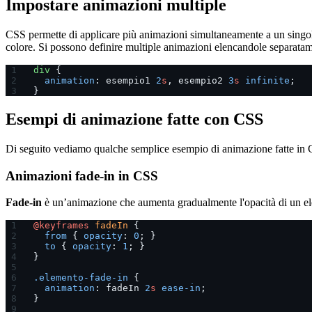
Impostare animazioni multiple
CSS permette di applicare più animazioni simultaneamente a un singo
colore. Si possono definire multiple animazioni elencandole separatam
div
 {
  animation
: esempio1 
2
s
, esempio2 
3
s
 infinite
;
}
Esempi di animazione fatte con CSS
Di seguito vediamo qualche semplice esempio di animazione fatte in
Animazioni fade-in in CSS
Fade-in
è un’animazione che aumenta gradualmente l'opacità di un el
@keyframes
 fadeIn
 {
  from
 { 
opacity
: 
0
; }
  to
 { 
opacity
: 
1
; }
}
.elemento-fade-in
 {
  animation
: fadeIn 
2
s
 ease-in
;
}