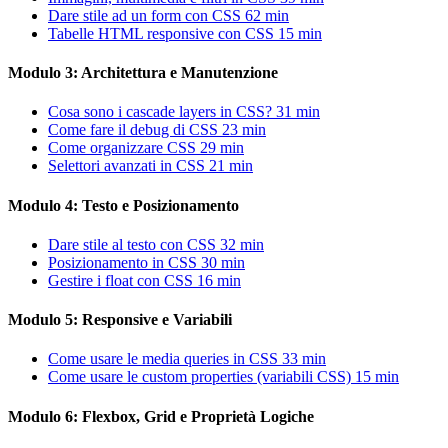
Dare stile ad un form con CSS
62 min
Tabelle HTML responsive con CSS
15 min
Modulo 3: Architettura e Manutenzione
Cosa sono i cascade layers in CSS?
31 min
Come fare il debug di CSS
23 min
Come organizzare CSS
29 min
Selettori avanzati in CSS
21 min
Modulo 4: Testo e Posizionamento
Dare stile al testo con CSS
32 min
Posizionamento in CSS
30 min
Gestire i float con CSS
16 min
Modulo 5: Responsive e Variabili
Come usare le media queries in CSS
33 min
Come usare le custom properties (variabili CSS)
15 min
Modulo 6: Flexbox, Grid e Proprietà Logiche