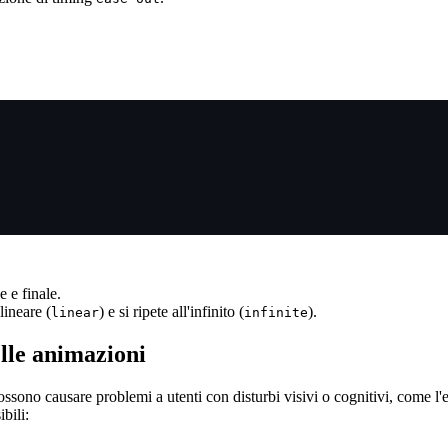
e e finale.
lineare (
) e si ripete all'infinito (
).
linear
infinite
elle animazioni
sono causare problemi a utenti con disturbi visivi o cognitivi, come l'epil
bili: