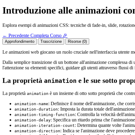
Introduzione alle animazioni c
Esplora esempi di animazioni CSS: tecniche di fade-in, slide, rotazione
←
Precedente
Completa Corso 🎉
Approfondimento
Trascrizione
Risorse (0)
Le animazioni web giocano un ruolo cruciale nell'interfaccia utente 
Dalla semplice transizione di un bottone all'animazione complessa di un
l'attenzione su elementi specifici, guidare gli utenti attraverso flussi di
La proprietà
e le sue sotto prop
animation
La proprietà
è un insieme di otto sotto proprietà che contr
animation
: Definisce il nome dell'animazione, che corr
animation-name
: Imposta la durata totale dell'animazione
animation-duration
: Controlla la velocità dell'ani
animation-timing-function
: Specifica un ritardo prima che l'animazione 
animation-delay
: Determina quante volte l'anima
animation-iteration-count
: Indica se l'animazione deve procedere a
animation-direction