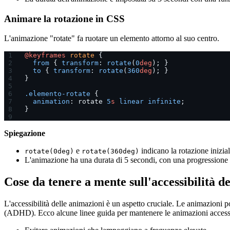
Animare la rotazione in CSS
L'animazione "rotate" fa ruotare un elemento attorno al suo centro.
@keyframes
 rotate
 {
  from
 { 
transform
: 
rotate
(
0
deg
); }
  to
 { 
transform
: 
rotate
(
360
deg
); }
}
.elemento-rotate
 {
  animation
: rotate 
5
s
 linear
 infinite
;
}
Spiegazione
e
indicano la rotazione inizial
rotate(0deg)
rotate(360deg)
L'animazione ha una durata di 5 secondi, con una progressione 
Cose da tenere a mente sull'accessibilità d
L'accessibilità delle animazioni è un aspetto cruciale. Le animazioni pos
(ADHD). Ecco alcune linee guida per mantenere le animazioni accessi