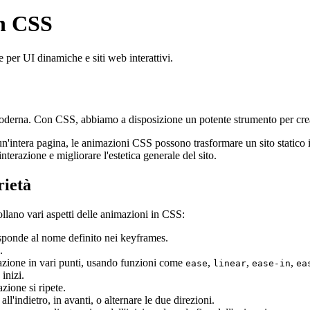
on CSS
 per UI dinamiche e siti web interattivi.
moderna. Con CSS, abbiamo a disposizione un potente strumento per crea
'intera pagina, le animazioni CSS possono trasformare un sito statico in
 interazione e migliorare l'estetica generale del sito.
rietà
ollano vari aspetti delle animazioni in CSS:
isponde al nome definito nei keyframes.
.
mazione in vari punti, usando funzioni come
,
,
,
ease
linear
ease-in
ea
inizi.
zione si ripete.
ll'indietro, in avanti, o alternare le due direzioni.