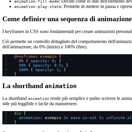
: Decide come lo stile dell'elemento dev
animation-fill-mode
: Permette di mettere in pausa e ripre
animation-play-state
Come definire una sequenza di animazione
I keyframes in CSS sono fondamentali per creare animazioni persona
Ciò permette un controllo dettagliato del comportamento dell'animazio
dell'animazione, da 0% (inizio) a 100% (fine).
@keyframes
 esempio
 {
  0%
 { 
opacity
: 
0
; }
  50%
 { 
opacity
: 
0.5
; }
  100%
 { 
opacity
: 
1
; }
}
La shorthand
animation
La shorthand
rende più semplice e pulito scrivere le anima
animation
stile più leggibile e facile da manutenere.
div
 {
  animation
: esempio 
2
s
 ease-in-out
 1
s
 infinite
 al
}