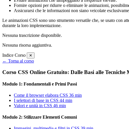
Evitare animazioni che lampeggiano a frequenze elevate.
Fornire opzioni per ridurre o eliminare le animazioni, possibilme
Assicurarsi che le informazioni non siano veicolate esclusivame
Le animazioni CSS sono uno strumento versatile che, se usato con attenz
durante la loro implementazione.
Nessuna trascrizione disponibile.
Nessuna risorsa aggiuntiva.
Indice Corso
✕
← Torna al corso
Corso CSS Online Gratuito: Dalle Basi alle Tecniche M
Modulo 1: Fondamentali e Primi Passi
Come il browser elabora CSS
36 min
I selettori di base in CSS
44 min
Valori e unità in CSS
46 min
Modulo 2: Stilizzare Elementi Comuni
Immagini, multimedia e filtri in CSS
39 min