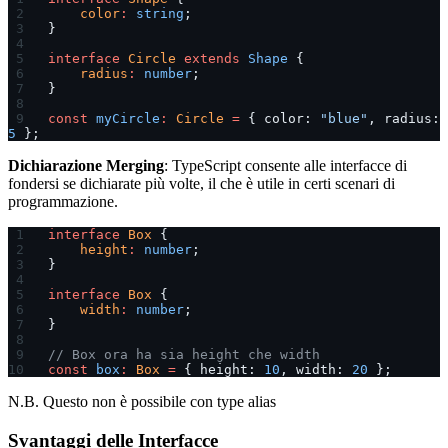
    color
:
 string
;
}
interface
 Circle
 extends
 Shape
 {
    radius
:
 number
;
}
const
 myCircle
:
 Circle
 =
 { color: 
"blue"
, radius: 
5
 };
Dichiarazione Merging
: TypeScript consente alle interfacce di
fondersi se dichiarate più volte, il che è utile in certi scenari di
programmazione.
interface
 Box
 {
    height
:
 number
;
}
interface
 Box
 {
    width
:
 number
;
}
// Box ora ha sia height che width
const
 box
:
 Box
 =
 { height: 
10
, width: 
20
 };
N.B. Questo non è possibile con type alias
Svantaggi delle Interfacce