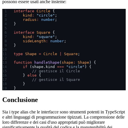
possono essere usati anche insieme:
interface
 Circle
 {
    kind
:
 "circle"
;
    radius
:
 number
;
}
interface
 Square
 {
    kind
:
 "square"
;
    sideLength
:
 number
;
}
type
 Shape
 =
 Circle
 |
 Square
;
function
 handleShape
(
shape
:
 Shape
) {
    if
 (shape.kind 
===
 "circle"
) {
        // gestisce il Circle
    } 
else
 {
        // gestisce il Square
    }
}
Conclusione
Sia i type alias che le interfacce sono strumenti potenti in TypeScript
e altri linguaggi di programmazione tipizzati. La comprensione delle
loro differenze e dei casi d'uso appropriati può migliorare
significativamente la qualità del codice e la manutenibilità dei