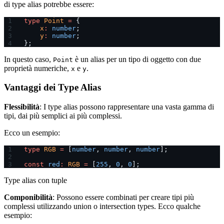
di type alias potrebbe essere:
type
 Point
 =
 {
    x
:
 number
;
    y
:
 number
;
};
In questo caso,
è un alias per un tipo di oggetto con due
Point
proprietà numeriche,
e
.
x
y
Vantaggi dei Type Alias
Flessibilità
: I type alias possono rappresentare una vasta gamma di
tipi, dai più semplici ai più complessi.
Ecco un esempio:
type
 RGB
 =
 [
number
, 
number
, 
number
];
const
 red
:
 RGB
 =
 [
255
, 
0
, 
0
];
Type alias con tuple
Componibilità
: Possono essere combinati per creare tipi più
complessi utilizzando union o intersection types. Ecco qualche
esempio: