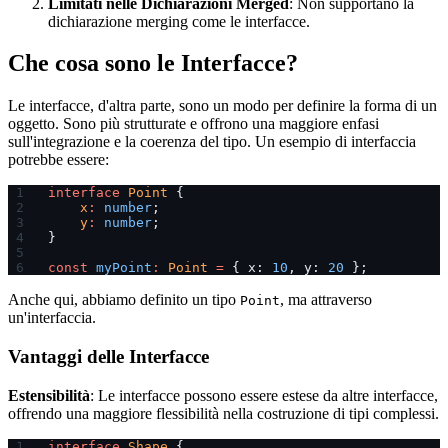
Limitati nelle Dichiarazioni Merged
: Non supportano la
dichiarazione merging come le interfacce.
Che cosa sono le Interfacce?
Le interfacce, d'altra parte, sono un modo per definire la forma di un
oggetto. Sono più strutturate e offrono una maggiore enfasi
sull'integrazione e la coerenza del tipo. Un esempio di interfaccia
potrebbe essere:
interface
 Point
 {
    x
:
 number
;
    y
:
 number
;
}
const
 myPoint
:
 Point
 =
 { x: 
10
, y: 
20
 };
Anche qui, abbiamo definito un tipo
, ma attraverso
Point
un'interfaccia.
Vantaggi delle Interfacce
Estensibilità
: Le interfacce possono essere estese da altre interfacce,
offrendo una maggiore flessibilità nella costruzione di tipi complessi.
interface
 Shape
 {