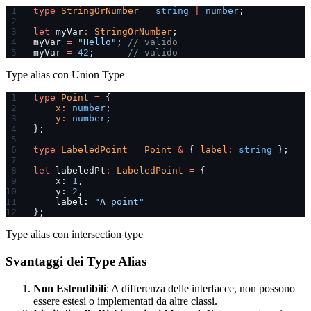
type
 StringOrNumber
 =
 string
 |
 number
;
let
 myVar
:
 StringOrNumber
;
myVar 
=
 "Hello"
; 
// valido
myVar 
=
 42
;      
// valido
Type alias con Union Type
type
 Point
 =
 {
    x
:
 number
;
    y
:
 number
;
};
type
 LabeledPoint
 =
 Point
 &
 { 
label
:
 string
 };
let
 labeledPt
:
 LabeledPoint
 =
 {
    x: 
1
,
    y: 
2
,
    label: 
"A point"
};
Type alias con intersection type
Svantaggi dei Type Alias
Non Estendibili
: A differenza delle interfacce, non possono
essere estesi o implementati da altre classi.