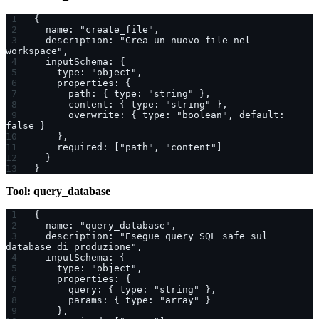
{
  name: "create_file",
  description: "Crea un nuovo file nel 
workspace",
  inputSchema: {
    type: "object",
    properties: {
      path: { type: "string" },
      content: { type: "string" },
      overwrite: { type: "boolean", default: 
false }
    },
    required: ["path", "content"]
  }
}
Tool: query_database
{
  name: "query_database",
  description: "Esegue query SQL safe sul 
database di produzione",
  inputSchema: {
    type: "object",
    properties: {
      query: { type: "string" },
      params: { type: "array" }
    },