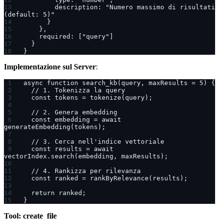
        description: "Numero massimo di risultati 
(default: 5)"
      }
    },
    required: ["query"]
  }
}
Implementazione sul Server
:
async function search_kb(query, maxResults = 5) {
  // 1. Tokenizza la query
  const tokens = tokenize(query);
  // 2. Genera embedding
  const embedding = await 
generateEmbedding(tokens);
  // 3. Cerca nell'indice vettoriale
  const results = await 
vectorIndex.search(embedding, maxResults);
  // 4. Rankizza per rilevanza
  const ranked = rankByRelevance(results);
  return ranked;
}
Tool: create_file