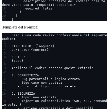
      description: "Contesto del codice: cosa fa, 
dove viene usato, requisiti specifici",
      required: false
    }
  ]
}
Template del Prompt
:
Esegui una code review professionale del seguente 
codice:
LINGUAGGIO: {language}
CONTESTO: {context}
CODICE:
{code}
Analizza il codice secondo questi criteri:
1. CORRETTEZZA
   - Bug potenziali o logica errata
   - Edge case non gestiti
   - Errori di tipo o null safety
2. SICUREZZA
   - Input non validati
   - Injection vulnerabilities (SQL, XSS, command 
injection)
   - Gestione credenziali e dati sensibili