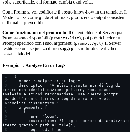
volte superficiale, e il formato cambia ogni volta.
Con i Prompts, voi codificate il vostro know-how in un template. Il
Model lo usa come guida strutturata, producendo output consistenti
e di qualità prevedibile.
Come funzionano nel protocollo
: Il Client chiede al Server quali
Prompts sono disponibili (
), poi può richiedere un
prompts/list
Prompt specifico con i suoi argomenti (
). Il Server
prompts/get
restituisce una sequenza di messaggi già strutturati che il Client
passa al Model.
Esempio 1: Analyze Error Logs
{
  name: "analyze_error_logs",
  description: "Analisi strutturata di log di 
errore con identificazione pattern, root cause 
analysis e azioni raccomandate. Usa questo prompt 
quando l'utente fornisce log di errore e vuole 
un'analisi sistematica.",
  arguments: [
    {
      name: "logs",
      description: "I log di errore da analizzare 
(testo grezzo o path al file)",
      required: true