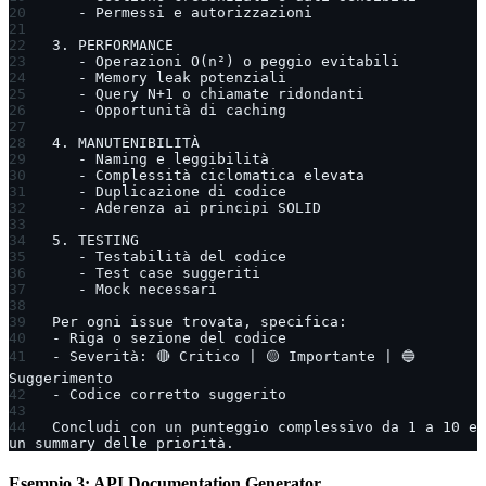
   - Permessi e autorizzazioni
3. PERFORMANCE
   - Operazioni O(n²) o peggio evitabili
   - Memory leak potenziali
   - Query N+1 o chiamate ridondanti
   - Opportunità di caching
4. MANUTENIBILITÀ
   - Naming e leggibilità
   - Complessità ciclomatica elevata
   - Duplicazione di codice
   - Aderenza ai principi SOLID
5. TESTING
   - Testabilità del codice
   - Test case suggeriti
   - Mock necessari
Per ogni issue trovata, specifica:
- Riga o sezione del codice
- Severità: 🔴 Critico | 🟡 Importante | 🔵 
Suggerimento
- Codice corretto suggerito
Concludi con un punteggio complessivo da 1 a 10 e 
un summary delle priorità.
Esempio 3: API Documentation Generator