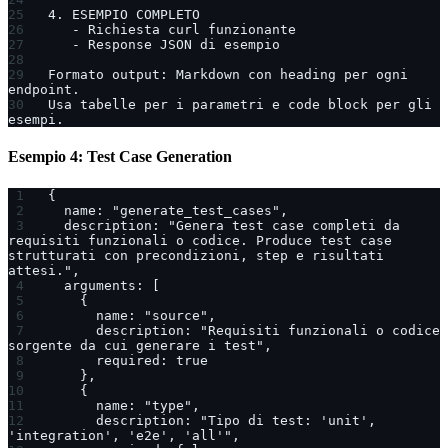
4. ESEMPIO COMPLETO
   - Richiesta curl funzionante
   - Response JSON di esempio
Formato output: Markdown con heading per ogni 
endpoint.
Usa tabelle per i parametri e code block per gli 
esempi.
Esempio 4: Test Case Generation
{
  name: "generate_test_cases",
  description: "Genera test case completi da 
requisiti funzionali o codice. Produce test case 
strutturati con precondizioni, step e risultati 
attesi.",
  arguments: [
    {
      name: "source",
      description: "Requisiti funzionali o codice 
sorgente da cui generare i test",
      required: true
    },
    {
      name: "type",
      description: "Tipo di test: 'unit', 
'integration', 'e2e', 'all'",