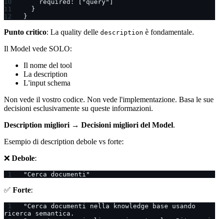
    required: ["query"]
  }
}
Punto critico
: La quality delle
è fondamentale.
description
Il Model vede SOLO:
Il nome del tool
La description
L'input schema
Non vede il vostro codice. Non vede l'implementazione. Basa le sue
decisioni esclusivamente su queste informazioni.
Description migliori → Decisioni migliori del Model
.
Esempio di description debole vs forte:
❌
Debole
:
"Cerca documenti"
✅
Forte
:
"Cerca documenti nella knowledge base usando 
ricerca semantica.