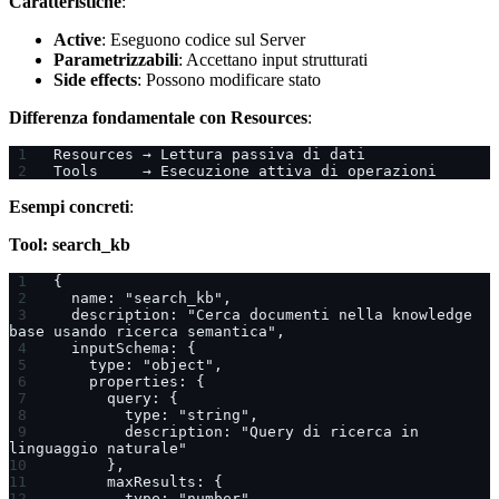
Caratteristiche
:
Active
: Eseguono codice sul Server
Parametrizzabili
: Accettano input strutturati
Side effects
: Possono modificare stato
Differenza fondamentale con Resources
:
Resources → Lettura passiva di dati
Tools     → Esecuzione attiva di operazioni
Esempi concreti
:
Tool: search_kb
{
  name: "search_kb",
  description: "Cerca documenti nella knowledge 
base usando ricerca semantica",
  inputSchema: {
    type: "object",
    properties: {
      query: {
        type: "string",
        description: "Query di ricerca in 
linguaggio naturale"
      },
      maxResults: {
        type: "number",