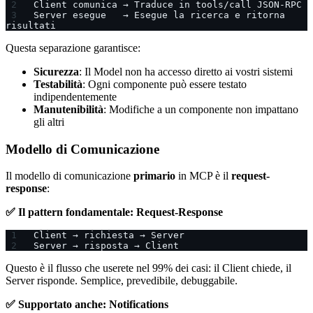
Client comunica → Traduce in tools/call JSON-RPC
Server esegue   → Esegue la ricerca e ritorna 
risultati
Questa separazione garantisce:
Sicurezza
: Il Model non ha accesso diretto ai vostri sistemi
Testabilità
: Ogni componente può essere testato
indipendentemente
Manutenibilità
: Modifiche a un componente non impattano
gli altri
Modello di Comunicazione
Il modello di comunicazione
primario
in MCP è il
request-
response
:
✅ Il pattern fondamentale: Request-Response
Client → richiesta → Server
Server → risposta → Client
Questo è il flusso che userete nel 99% dei casi: il Client chiede, il
Server risponde. Semplice, prevedibile, debuggabile.
✅ Supportato anche: Notifications