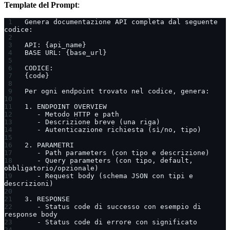
Template del Prompt
:
Genera documentazione API completa dal seguente 
codice:
API: {api_name}
BASE URL: {base_url}
CODICE:
{code}
Per ogni endpoint trovato nel codice, genera:
1. ENDPOINT OVERVIEW
   - Metodo HTTP e path
   - Descrizione breve (una riga)
   - Autenticazione richiesta (sì/no, tipo)
2. PARAMETRI
   - Path parameters (con tipo e descrizione)
   - Query parameters (con tipo, default, 
obbligatorio/opzionale)
   - Request body (schema JSON con tipi e 
descrizioni)
3. RESPONSE
   - Status code di successo con esempio di 
response body
   - Status code di errore con significato