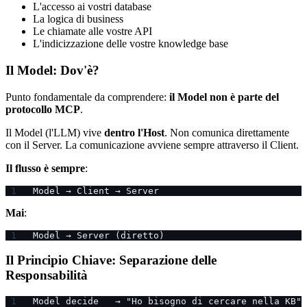
L'accesso ai vostri database
La logica di business
Le chiamate alle vostre API
L'indicizzazione delle vostre knowledge base
Il Model: Dov'è?
Punto fondamentale da comprendere:
il Model non è parte del
protocollo MCP
.
Il Model (l'LLM) vive
dentro l'Host
. Non comunica direttamente
con il Server. La comunicazione avviene sempre attraverso il Client.
Il flusso è sempre
:
Model → Client → Server
Mai
:
Model → Server (diretto)
Il Principio Chiave: Separazione delle
Responsabilità
Model decide   → "Ho bisogno di cercare nella KB"