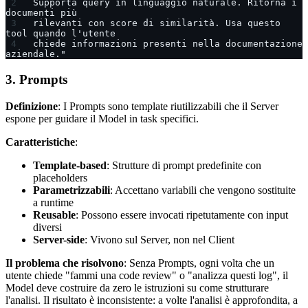
Supporta query in linguaggio naturale. Ritorna i 
documenti più
rilevanti con score di similarità. Usa questo 
tool quando l'utente
chiede informazioni presenti nella documentazione 
aziendale."
3. Prompts
Definizione
: I Prompts sono template riutilizzabili che il Server
espone per guidare il Model in task specifici.
Caratteristiche
:
Template-based
: Strutture di prompt predefinite con
placeholders
Parametrizzabili
: Accettano variabili che vengono sostituite
a runtime
Reusable
: Possono essere invocati ripetutamente con input
diversi
Server-side
: Vivono sul Server, non nel Client
Il problema che risolvono
: Senza Prompts, ogni volta che un
utente chiede "fammi una code review" o "analizza questi log", il
Model deve costruire da zero le istruzioni su come strutturare
l'analisi. Il risultato è inconsistente: a volte l'analisi è approfondita, a