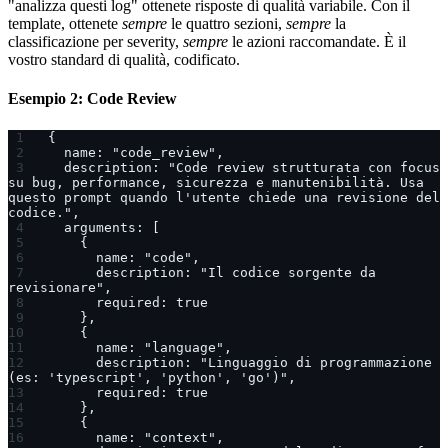
"analizza questi log" ottenete risposte di qualità variabile. Con il
template, ottenete
sempre
le quattro sezioni,
sempre
la
classificazione per severity,
sempre
le azioni raccomandate. È il
vostro standard di qualità, codificato.
Esempio 2: Code Review
{
  name: "code_review",
  description: "Code review strutturata con focus 
su bug, performance, sicurezza e manutenibilità. Usa 
questo prompt quando l'utente chiede una revisione del 
codice.",
  arguments: [
    {
      name: "code",
      description: "Il codice sorgente da 
revisionare",
      required: true
    },
    {
      name: "language",
      description: "Linguaggio di programmazione 
(es: 'typescript', 'python', 'go')",
      required: true
    },
    {
      name: "context",