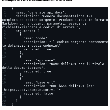
{
  name: "generate_api_docs",
  description: "Genera documentazione API 
completa da codice sorgente. Produce output in formato 
Markdown con endpoint, parametri, esempi di 
richiesta/risposta e codici di errore.",
  arguments: [
    {
      name: "code",
      description: "Il codice sorgente contenente 
le definizioni degli endpoint",
      required: true
    },
    {
      name: "api_name",
      description: "Nome dell'API per il titolo 
della documentazione",
      required: true
    },
    {
      name: "base_url",
      description: "URL base dell'API (es: 
'https://api.example.com/v1')",
      required: false
    }
  ]
}