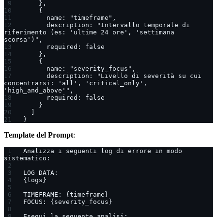
    },
    {
      name: "timeframe",
      description: "Intervallo temporale di 
riferimento (es: 'ultime 24 ore', 'settimana 
scorsa')",
      required: false
    },
    {
      name: "severity_focus",
      description: "Livello di severità su cui 
concentrarsi: 'all', 'critical_only', 
'high_and_above'",
      required: false
    }
  ]
}
Template del Prompt
:
Analizza i seguenti log di errore in modo 
sistematico:
LOG DATA:
{logs}
TIMEFRAME: {timeframe}
FOCUS: {severity_focus}
Esegui la seguente analisi: