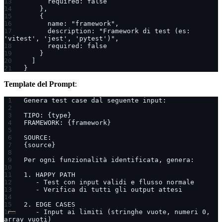
      required: false
    },
    {
      name: "framework",
      description: "Framework di test (es: 
'vitest', 'jest', 'pytest')",
      required: false
    }
  ]
}
Template del Prompt
:
Genera test case dal seguente input:
TIPO: {type}
FRAMEWORK: {framework}
SOURCE:
{source}
Per ogni funzionalità identificata, genera:
1. HAPPY PATH
   - Test con input validi e flusso normale
   - Verifica di tutti gli output attesi
2. EDGE CASES
   - Input ai limiti (stringhe vuote, numeri 0, 
array vuoti)