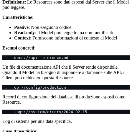
Definizione
: Le Resources sono dati esposti dal Server che il Model
può leggere.
Caratteristiche
:
Passive
: Non eseguono codice
Read-only
: Il Model può leggerle ma non modificarle
Context
: Forniscono informazioni di contesto al Model
Esempi concreti
:
docs://api-reference.md
Un file di documentazione API che il Server rende disponibile.
Quando il Model ha bisogno di rispondere a domande sulle API, il
Client può richiedere questa Resource.
db://config/production
Record di configurazione del database di produzione esposti come
Resource.
logs://system/errors/2024-02-15
Log di sistema per una data specifica.
Caso d'uso tipico
: