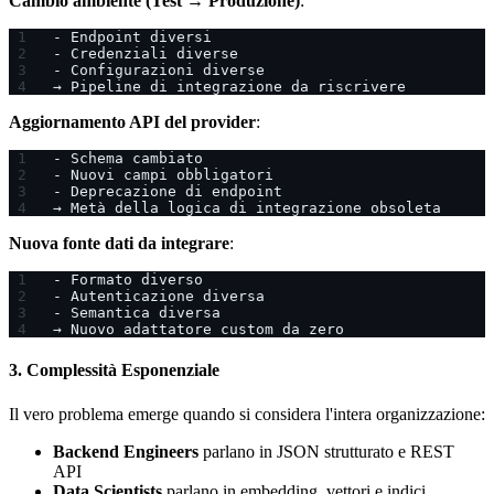
Cambio ambiente (Test → Produzione)
:
- Endpoint diversi
- Credenziali diverse
- Configurazioni diverse
→ Pipeline di integrazione da riscrivere
Aggiornamento API del provider
:
- Schema cambiato
- Nuovi campi obbligatori
- Deprecazione di endpoint
→ Metà della logica di integrazione obsoleta
Nuova fonte dati da integrare
:
- Formato diverso
- Autenticazione diversa
- Semantica diversa
→ Nuovo adattatore custom da zero
3. Complessità Esponenziale
Il vero problema emerge quando si considera l'intera organizzazione:
Backend Engineers
parlano in JSON strutturato e REST
API
Data Scientists
parlano in embedding, vettori e indici