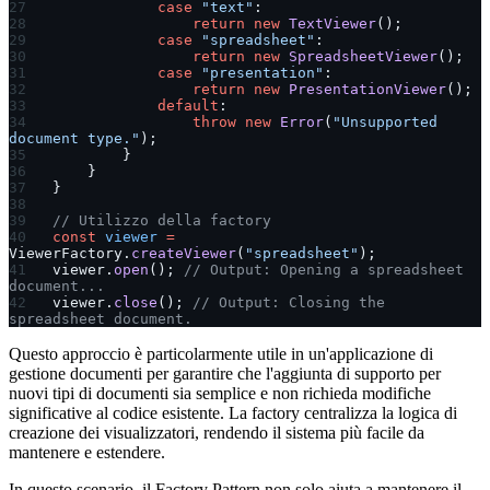
            case
 "text"
:
                return
 new
 TextViewer
();
            case
 "spreadsheet"
:
                return
 new
 SpreadsheetViewer
();
            case
 "presentation"
:
                return
 new
 PresentationViewer
();
            default
:
                throw
 new
 Error
(
"Unsupported 
document type."
);
        }
    }
}
// Utilizzo della factory
const
 viewer
 =
ViewerFactory.
createViewer
(
"spreadsheet"
);
viewer.
open
(); 
// Output: Opening a spreadsheet 
document...
viewer.
close
(); 
// Output: Closing the 
spreadsheet document.
Questo approccio è particolarmente utile in un'applicazione di
gestione documenti per garantire che l'aggiunta di supporto per
nuovi tipi di documenti sia semplice e non richieda modifiche
significative al codice esistente. La factory centralizza la logica di
creazione dei visualizzatori, rendendo il sistema più facile da
mantenere e estendere.
In questo scenario, il Factory Pattern non solo aiuta a mantenere il