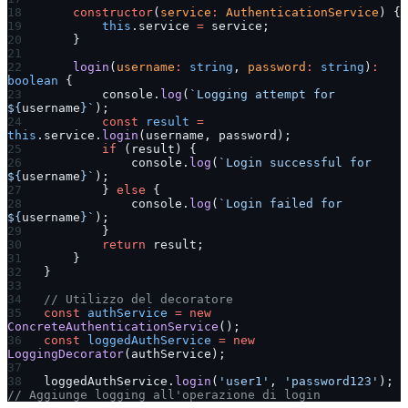
    constructor
(
service
:
 AuthenticationService
) {
        this
.service 
=
 service;
    }
    login
(
username
:
 string
, 
password
:
 string
)
:
boolean
 {
        console.
log
(
`Logging attempt for 
${
username
}`
);
        const
 result
 =
this
.service.
login
(username, password);
        if
 (result) {
            console.
log
(
`Login successful for 
${
username
}`
);
        } 
else
 {
            console.
log
(
`Login failed for 
${
username
}`
);
        }
        return
 result;
    }
}
// Utilizzo del decoratore
const
 authService
 =
 new
ConcreteAuthenticationService
();
const
 loggedAuthService
 =
 new
LoggingDecorator
(authService);
loggedAuthService.
login
(
'user1'
, 
'password123'
); 
// Aggiunge logging all'operazione di login