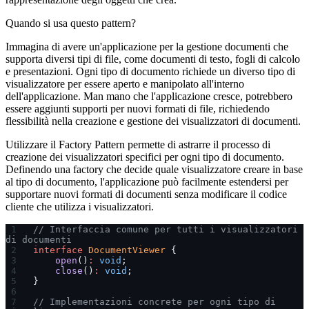
Quando si usa questo pattern?
Immagina di avere un'applicazione per la gestione documenti che
supporta diversi tipi di file, come documenti di testo, fogli di calcolo
e presentazioni. Ogni tipo di documento richiede un diverso tipo di
visualizzatore per essere aperto e manipolato all'interno
dell'applicazione. Man mano che l'applicazione cresce, potrebbero
essere aggiunti supporti per nuovi formati di file, richiedendo
flessibilità nella creazione e gestione dei visualizzatori di documenti.
Utilizzare il Factory Pattern permette di astrarre il processo di
creazione dei visualizzatori specifici per ogni tipo di documento.
Definendo una factory che decide quale visualizzatore creare in base
al tipo di documento, l'applicazione può facilmente estendersi per
supportare nuovi formati di documenti senza modificare il codice
cliente che utilizza i visualizzatori.
// Interfaccia comune per tutti i visualizzatori 
di documenti
interface
 DocumentViewer
 {
    open
()
:
 void
;
    close
()
:
 void
;
}
// Implementazioni concrete per ogni tipo di 