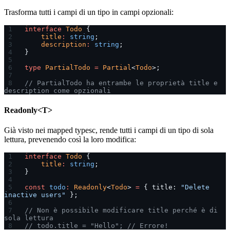
Trasforma tutti i campi di un tipo in campi opzionali:
interface
 Todo
 {
    title
:
 string
;
    description
:
 string
;
}
type
 PartialTodo
 =
 Partial
<
Todo
>;
// PartialTodo ha entrambe le proprietà title e 
description come opzionali
Readonly<T>
Già visto nei mapped typesc, rende tutti i campi di un tipo di sola
lettura, prevenendo così la loro modifica:
interface
 Todo
 {
    title
:
 string
;
}
const
 todo
:
 Readonly
<
Todo
> 
=
 { title: 
"Delete 
inactive users"
 };
// Non è possibile modificare title perché è di 
sola lettura
// todo.title = "Hello"; // Errore!