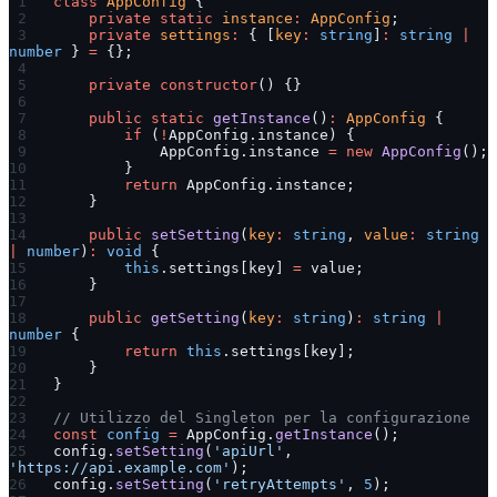
class
 AppConfig
 {
    private
 static
 instance
:
 AppConfig
;
    private
 settings
:
 { [
key
:
 string
]
:
 string
 |
number
 } 
=
 {};
    private
 constructor
() {}
    public
 static
 getInstance
()
:
 AppConfig
 {
        if
 (
!
AppConfig.instance) {
            AppConfig.instance 
=
 new
 AppConfig
();
        }
        return
 AppConfig.instance;
    }
    public
 setSetting
(
key
:
 string
, 
value
:
 string
|
 number
)
:
 void
 {
        this
.settings[key] 
=
 value;
    }
    public
 getSetting
(
key
:
 string
)
:
 string
 |
number
 {
        return
 this
.settings[key];
    }
}
// Utilizzo del Singleton per la configurazione
const
 config
 =
 AppConfig.
getInstance
();
config.
setSetting
(
'apiUrl'
, 
'https://api.example.com'
);
config.
setSetting
(
'retryAttempts'
, 
5
);