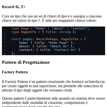
Record<K, T>
Crea un tipo che usa un set di chiavi di tipo
e assegna a ciascuna
K
chiave un valore di tipo
. È utile per mappature chiave-valore:
T
type
 Page
 =
 "home"
 |
 "about"
 |
 "contact"
;
type
 PageInfo
 =
 { 
title
:
 string
 };
const
 pages
:
 Record
<
Page
, 
PageInfo
> 
=
 {
    home: { title: 
"Home Page"
 },
    about: { title: 
"About Us"
 },
    contact: { title: 
"Contact Us"
 }
};
Pattern di Progettazione
Factory Pattern
Il Factory Pattern è un pattern creazionale che fornisce un'interfaccia
per creare oggetti in una superclasse, ma permette alle sottoclassi di
alterare il tipo degli oggetti che verranno creati.
Questo pattern è particolarmente utile quando un sistema deve essere
indipendente dalle modalità di creazione, composizione e
rappresentazione degli oggetti che crea.