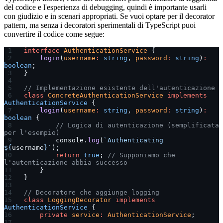
del codice e l'esperienza di debugging, quindi è importante usarli
con giudizio e in scenari appropriati. Se vuoi optare per il decorator
pattern, ma senza i decoratori sperimentali di TypeScript puoi
convertire il codice come segue:
interface
 AuthenticationService
 {
    login
(
username
:
 string
, 
password
:
 string
)
:
boolean
;
}
// Implementazione esistente dell'autenticazione
class
 ConcreteAuthenticationService
 implements
AuthenticationService
 {
    login
(
username
:
 string
, 
password
:
 string
)
:
boolean
 {
        // Logica di autenticazione (semplificata 
per l'esempio)
        console.
log
(
`Authenticating 
${
username
}`
);
        return
 true
; 
// Supponiamo che 
l'autenticazione abbia successo
    }
}
// Decoratore che aggiunge logging
class
 LoggingDecorator
 implements
AuthenticationService
 {
    private
 service
:
 AuthenticationService
;