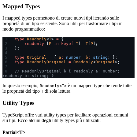
Mapped Types
I mapped types permettono di creare nuovi tipi iterando sulle
proprietà di un tipo esistente. Sono utili per trasformare i tipi in
modo programmatico:
type
 Readonly
<
T
> 
=
 {
    readonly
 [
P
 in
 keyof
 T
]
:
 T
[
P
];
};
type
 Original
 =
 { 
a
:
 number
; 
b
:
 string
; };
type
 ReadonlyOriginal
 =
 Readonly
<
Original
>;
// ReadonlyOriginal è { readonly a: number; 
readonly b: string; }
In questo esempio,
è un mapped type che rende tutte
Readonly<T>
le proprietà del tipo
di sola lettura.
T
Utility Types
TypeScript offre vari utility types per facilitare operazioni comuni
sui tipi. Ecco alcuni degli utility types più utilizzati:
Partial<T>