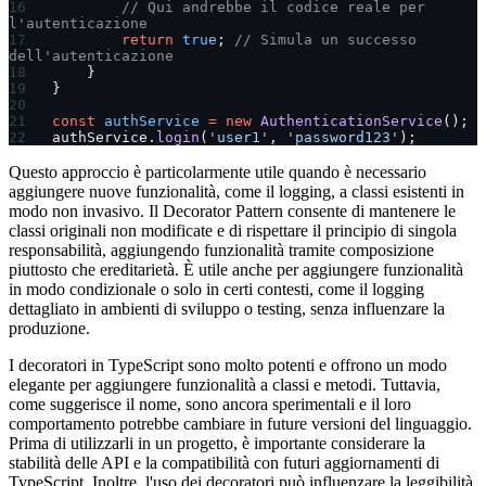
        // Qui andrebbe il codice reale per 
l'autenticazione
        return
 true
; 
// Simula un successo 
dell'autenticazione
    }
}
const
 authService
 =
 new
 AuthenticationService
();
authService.
login
(
'user1'
, 
'password123'
);
Questo approccio è particolarmente utile quando è necessario
aggiungere nuove funzionalità, come il logging, a classi esistenti in
modo non invasivo. Il Decorator Pattern consente di mantenere le
classi originali non modificate e di rispettare il principio di singola
responsabilità, aggiungendo funzionalità tramite composizione
piuttosto che ereditarietà. È utile anche per aggiungere funzionalità
in modo condizionale o solo in certi contesti, come il logging
dettagliato in ambienti di sviluppo o testing, senza influenzare la
produzione.
I decoratori in TypeScript sono molto potenti e offrono un modo
elegante per aggiungere funzionalità a classi e metodi. Tuttavia,
come suggerisce il nome, sono ancora sperimentali e il loro
comportamento potrebbe cambiare in future versioni del linguaggio.
Prima di utilizzarli in un progetto, è importante considerare la
stabilità delle API e la compatibilità con futuri aggiornamenti di
TypeScript. Inoltre, l'uso dei decoratori può influenzare la leggibilità