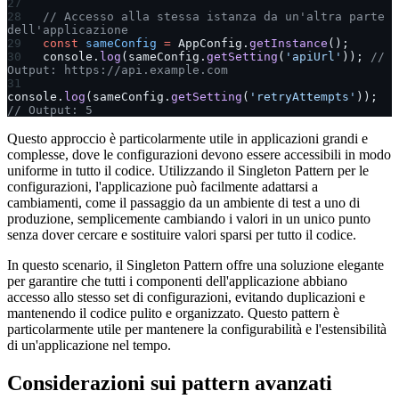
// Accesso alla stessa istanza da un'altra parte 
dell'applicazione
const
 sameConfig
 =
 AppConfig.
getInstance
();
console.
log
(sameConfig.
getSetting
(
'apiUrl'
)); 
// 
Output: https://api.example.com
console.
log
(sameConfig.
getSetting
(
'retryAttempts'
)); 
// Output: 5
Questo approccio è particolarmente utile in applicazioni grandi e
complesse, dove le configurazioni devono essere accessibili in modo
uniforme in tutto il codice. Utilizzando il Singleton Pattern per le
configurazioni, l'applicazione può facilmente adattarsi a
cambiamenti, come il passaggio da un ambiente di test a uno di
produzione, semplicemente cambiando i valori in un unico punto
senza dover cercare e sostituire valori sparsi per tutto il codice.
In questo scenario, il Singleton Pattern offre una soluzione elegante
per garantire che tutti i componenti dell'applicazione abbiano
accesso allo stesso set di configurazioni, evitando duplicazioni e
mantenendo il codice pulito e organizzato. Questo pattern è
particolarmente utile per mantenere la configurabilità e l'estensibilità
di un'applicazione nel tempo.
Considerazioni sui pattern avanzati