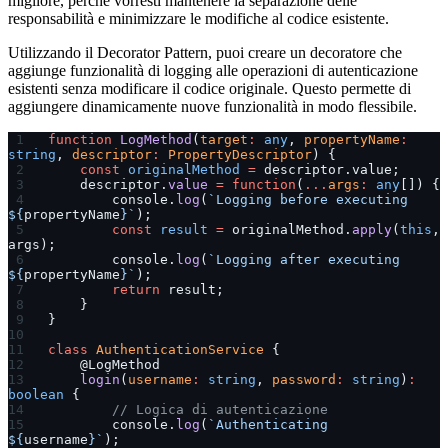
migliore, perché vorresti mantenere la separazione delle
responsabilità e minimizzare le modifiche al codice esistente.
Utilizzando il Decorator Pattern, puoi creare un decoratore che
aggiunge funzionalità di logging alle operazioni di autenticazione
esistenti senza modificare il codice originale. Questo permette di
aggiungere dinamicamente nuove funzionalità in modo flessibile.
function
 LogMethod
(
target
:
 any
, 
propertyName
:
string
, 
descriptor
:
 PropertyDescriptor
) {
    const
 originalMethod
 =
 descriptor.value;
    descriptor.
value
 =
 function
(
...
args
:
 any
[]) {
        console.
log
(
`Logging before executing 
${
propertyName
}`
);
        const
 result
 =
 originalMethod.
apply
(
this
, 
args);
        console.
log
(
`Logging after executing 
${
propertyName
}`
);
        return
 result;
    }
}
class
 AuthenticationService
 {
    @LogMethod
    login
(
username
:
 string
, 
password
:
 string
)
:
boolean
 {
        // Logica di autenticazione
        console.
log
(
`Authenticating 
${
username
}`
);