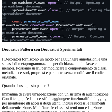
spreadsheetViewer.
open
(); 
// Output: Opening a 
spreadsheet document...
spreadsheetViewer.
close
(); 
// Output: Closing the 
spreadsheet document.
const
 presentationViewer
 =
ViewerFactory.
createViewer
(PresentationViewer);
presentationViewer.
open
(); 
// Output: Opening a 
presentation document...
presentationViewer.
close
(); 
// Output: Closing 
the presentation document.
Decorator Pattern con Decoratori Sperimentali
I Decoratori forniscono un modo per aggiungere annotazioni e una
sintassi di metaprogrammazione per dichiarazioni di classe e
membri. Possiamo usarli per modificare il comportamento di classi,
metodi, accessori, proprietà e parametri senza modificare il codice
originale.
Quando si usa questo pattern?
Immagina di avere un'applicazione con un sistema di autenticazione.
Con il tempo, c'è la necessità di aggiungere funzionalità di logging
per monitorare gli accessi degli utenti, inclusi successi e fallimenti
dell'autenticazione. Modificare le classi esistenti non è l'opzione