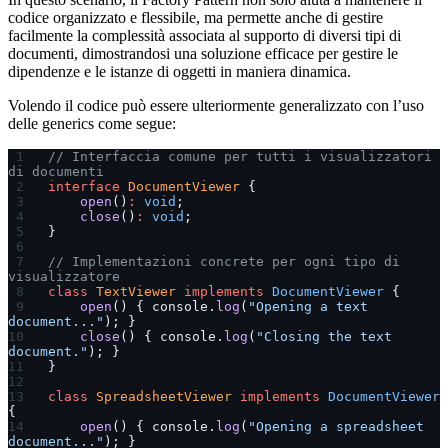
codice organizzato e flessibile, ma permette anche di gestire
facilmente la complessità associata al supporto di diversi tipi di
documenti, dimostrandosi una soluzione efficace per gestire le
dipendenze e le istanze di oggetti in maniera dinamica.
Volendo il codice può essere ulteriormente generalizzato con l’uso
delle generics come segue:
// Interfaccia comune per tutti i visualizzatori 
di documenti
interface
 DocumentViewer
 {
    open
()
:
 void
;
    close
()
:
 void
;
}
// Implementazioni concrete per ogni tipo di 
visualizzatore
class
 TextViewer
 implements
 DocumentViewer
 {
    open
() { console.
log
(
"Opening a text 
document..."
); }
    close
() { console.
log
(
"Closing the text 
document."
); }
}
class
 SpreadsheetViewer
 implements
 DocumentViewer
{
    open
() { console.
log
(
"Opening a spreadsheet 
document..."
); }