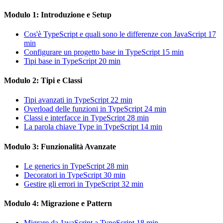
Modulo 1: Introduzione e Setup
Cos'è TypeScript e quali sono le differenze con JavaScript
17
min
Configurare un progetto base in TypeScript
15 min
Tipi base in TypeScript
20 min
Modulo 2: Tipi e Classi
Tipi avanzati in TypeScript
22 min
Overload delle funzioni in TypeScript
24 min
Classi e interfacce in TypeScript
28 min
La parola chiave Type in TypeScript
14 min
Modulo 3: Funzionalità Avanzate
Le generics in TypeScript
28 min
Decoratori in TypeScript
30 min
Gestire gli errori in TypeScript
32 min
Modulo 4: Migrazione e Pattern
Migrare da JavaScript a TypeScript
18 min