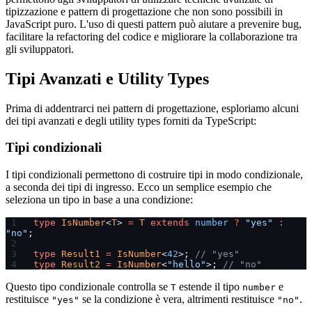
tipizzazione e pattern di progettazione che non sono possibili in
JavaScript puro. L'uso di questi pattern può aiutare a prevenire bug,
facilitare la refactoring del codice e migliorare la collaborazione tra
gli sviluppatori.
Tipi Avanzati e Utility Types
Prima di addentrarci nei pattern di progettazione, esploriamo alcuni
dei tipi avanzati e degli utility types forniti da TypeScript:
Tipi condizionali
I tipi condizionali permettono di costruire tipi in modo condizionale,
a seconda dei tipi di ingresso. Ecco un semplice esempio che
seleziona un tipo in base a una condizione:
type
 IsNumber
<
T
> 
=
 T
 extends
 number
 ?
 "yes"
 :
"no"
;
type
 Result1
 =
 IsNumber
<
42
>; 
// "yes"
type
 Result2
 =
 IsNumber
<
"hello"
>; 
// "no"
Questo tipo condizionale controlla se
estende il tipo
e
T
number
restituisce
se la condizione è vera, altrimenti restituisce
.
"yes"
"no"