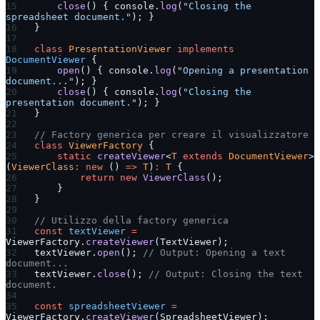
    close
() { console.
log
(
"Closing the 
spreadsheet document."
); }
}
class
 PresentationViewer
 implements
DocumentViewer
 {
    open
() { console.
log
(
"Opening a presentation 
document..."
); }
    close
() { console.
log
(
"Closing the 
presentation document."
); }
}
// Factory generica per creare il visualizzatore
class
 ViewerFactory
 {
    static
 createViewer
<
T
 extends
 DocumentViewer
>
(
ViewerClass
:
 new
 () 
=>
 T
)
:
 T
 {
        return
 new
 ViewerClass
();
    }
}
// Utilizzo della factory generica
const
 textViewer
 =
ViewerFactory.
createViewer
(TextViewer);
textViewer.
open
(); 
// Output: Opening a text 
document...
textViewer.
close
(); 
// Output: Closing the text 
document.
const
 spreadsheetViewer
 =
ViewerFactory.
createViewer
(SpreadsheetViewer);