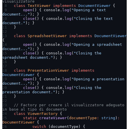
visualizzatore
class
 TextViewer
 implements
 DocumentViewer
 {
    open
() { console.
log
(
"Opening a text 
document..."
); }
    close
() { console.
log
(
"Closing the text 
document."
); }
}
class
 SpreadsheetViewer
 implements
 DocumentViewer
{
    open
() { console.
log
(
"Opening a spreadsheet 
document..."
); }
    close
() { console.
log
(
"Closing the 
spreadsheet document."
); }
}
class
 PresentationViewer
 implements
DocumentViewer
 {
    open
() { console.
log
(
"Opening a presentation 
document..."
); }
    close
() { console.
log
(
"Closing the 
presentation document."
); }
}
// Factory per creare il visualizzatore adeguato 
in base al tipo di documento
class
 ViewerFactory
 {
    static
 createViewer
(
documentType
:
 string
)
:
DocumentViewer
 {
        switch
 (documentType) {