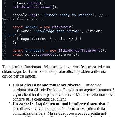
dotenv.
config
();
validateEnvironment
();
console.
log
(
'✅ Server ready to start!'
); 
// ← 
Sembra funzionare...
const
 server
 =
 new
 McpServer
(
  { name: 
'knowledge-base-server'
, version: 
'1.0.0'
 },
  { capabilities: { tools: {} } }
);
const
 transport
 =
 new
 StdioServerTransport
();
await
 server.
connect
(transport);
Tutto sembra funzionare. Ma quel syntax error c'è ancora, ed è un
chiaro segnale di corruzione del protocollo. Il problema diventa
critico per tre ragioni:
Client diversi hanno tolleranze diverse.
L'Inspector
perdona, ma Claude Desktop, Cursor, o un agente autonomo?
Ogni client ha il suo parser. Un server MCP corretto non deve
contare sulla clemenza del client.
Un
dentro un tool handler è distruttivo.
In
console.log
fase di avvio vi va bene perché il testo arriva prima della
comunicazione vera. Ma se quel
scatta nel
console.log