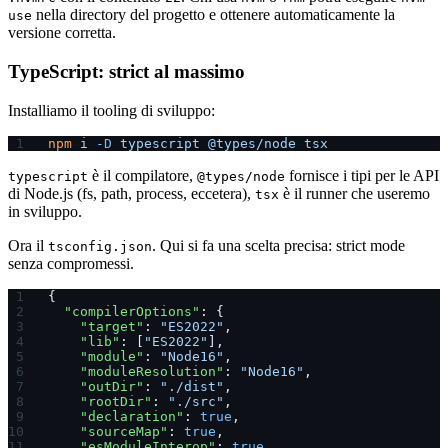
nella directory del progetto e ottenere automaticamente la
use
versione corretta.
TypeScript: strict al massimo
Installiamo il tooling di sviluppo:
npm
 i
 -D
 typescript
 @types/node
 tsx
è il compilatore,
fornisce i tipi per le API
typescript
@types/node
di Node.js (fs, path, process, eccetera),
è il runner che useremo
tsx
in sviluppo.
Ora il
. Qui si fa una scelta precisa: strict mode
tsconfig.json
senza compromessi.
{
  "compilerOptions"
: {
    "target"
: 
"ES2022"
,
    "lib"
: [
"ES2022"
],
    "module"
: 
"Node16"
,
    "moduleResolution"
: 
"Node16"
,
    "outDir"
: 
"./dist"
,
    "rootDir"
: 
"./src"
,
    "declaration"
: 
true
,
    "sourceMap"
: 
true
,
    "esModuleInterop"
: 
true
,