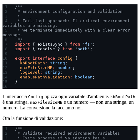
/**
 * Environment configuration and validation
 *
 * Fail-fast approach: If critical environment 
variables are missing,
 * we terminate immediately with a clear error 
message.
 */
import
 { existsSync } 
from
 'fs'
;
import
 { resolve } 
from
 'path'
;
export
 interface
 Config
 {
  kbRootPath
:
 string
;
  maxFileSizeMB
:
 number
;
  logLevel
:
 string
;
  enablePathValidation
:
 boolean
;
}
L'interfaccia
tipizza ogni variabile d'ambiente.
Config
kbRootPath
è una stringa,
è un numero — non una stringa, un
maxFileSizeMB
numero. La conversione la facciamo noi.
Ora la funzione di validazione:
/**
 * Validate required environment variables
 * Exits process if validation fails