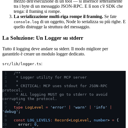
mezzo dell'esecuzione di un tool — si inserisce letteralmente
tra i byte di un messaggio JSON-RPC. E lì non c'è SDK che
tenga: il framing si rompe.
La serializzazione multi-riga rompe il framing.
Se fate
di un oggetto, Node lo serializza su più righe. E
console.log
quello distrugge la struttura del messaggio.
La Soluzione: Un Logger su stderr
Tutto il logging deve andare su stderr. Il modo migliore per
garantirlo è creare un modulo logger dedicato.
:
src/lib/logger.ts
/**
 * Logger utility for MCP server
 *
 * CRITICAL: MCP uses stdout for JSON-RPC 
protocol.
 * ALL logging MUST go to stderr to avoid 
corrupting the protocol.
 */
type
 LogLevel
 =
 'error'
 |
 'warn'
 |
 'info'
 |
'debug'
;
const
 LOG_LEVELS
:
 Record
<
LogLevel
, 
number
> 
=
 {
  error: 
0
,