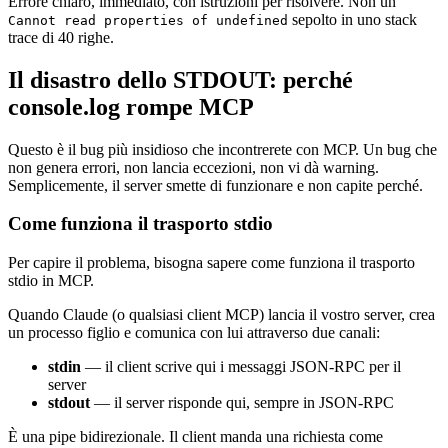
Errore chiaro, immediato, con istruzioni per risolvere. Non un
sepolto in uno stack
Cannot read properties of undefined
trace di 40 righe.
Il disastro dello STDOUT: perché
console.log rompe MCP
Questo è il bug più insidioso che incontrerete con MCP. Un bug che
non genera errori, non lancia eccezioni, non vi dà warning.
Semplicemente, il server smette di funzionare e non capite perché.
Come funziona il trasporto stdio
Per capire il problema, bisogna sapere come funziona il trasporto
stdio in MCP.
Quando Claude (o qualsiasi client MCP) lancia il vostro server, crea
un processo figlio e comunica con lui attraverso due canali:
stdin
— il client scrive qui i messaggi JSON-RPC per il
server
stdout
— il server risponde qui, sempre in JSON-RPC
È una pipe bidirezionale. Il client manda una richiesta come