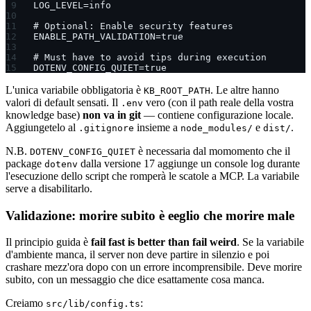
LOG_LEVEL=info
# Optional: Enable security features
ENABLE_PATH_VALIDATION=true
# Must have to avoid tips during execution
DOTENV_CONFIG_QUIET=true
L'unica variabile obbligatoria è
. Le altre hanno
KB_ROOT_PATH
valori di default sensati. Il
vero (con il path reale della vostra
.env
knowledge base)
non va in git
— contiene configurazione locale.
Aggiungetelo al
insieme a
e
.
.gitignore
node_modules/
dist/
N.B.
è necessaria dal momomento che il
DOTENV_CONFIG_QUIET
package
dalla versione 17 aggiunge un console log durante
dotenv
l'esecuzione dello script che romperà le scatole a MCP. La variabile
serve a disabilitarlo.
Validazione: morire subito è eeglio che morire male
Il principio guida è
fail fast is better than fail weird
. Se la variabile
d'ambiente manca, il server non deve partire in silenzio e poi
crashare mezz'ora dopo con un errore incomprensibile. Deve morire
subito, con un messaggio che dice esattamente cosa manca.
Creiamo
:
src/lib/config.ts