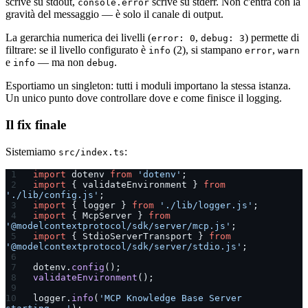
scrive su stdout,
scrive su stderr. Non c'entra con la
console.error
gravità del messaggio — è solo il canale di output.
La gerarchia numerica dei livelli (
,
) permette di
error: 0
debug: 3
filtrare: se il livello configurato è
(2), si stampano
,
info
error
warn
e
— ma non
.
info
debug
Esportiamo un singleton: tutti i moduli importano la stessa istanza.
Un unico punto dove controllare dove e come finisce il logging.
Il fix finale
Sistemiamo
:
src/index.ts
import
 dotenv 
from
 'dotenv'
;
import
 { validateEnvironment } 
from
'./lib/config.js'
;
import
 { logger } 
from
 './lib/logger.js'
;
import
 { McpServer } 
from
'@modelcontextprotocol/sdk/server/mcp.js'
;
import
 { StdioServerTransport } 
from
'@modelcontextprotocol/sdk/server/stdio.js'
;
dotenv.
config
();
validateEnvironment
();
logger.
info
(
'MCP Knowledge Base Server 