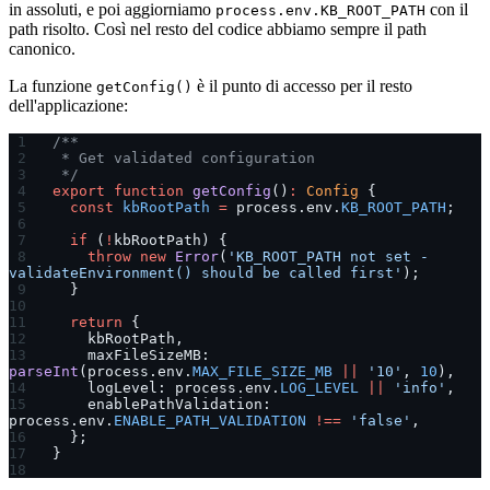
in assoluti, e poi aggiorniamo
con il
process.env.KB_ROOT_PATH
path risolto. Così nel resto del codice abbiamo sempre il path
canonico.
La funzione
è il punto di accesso per il resto
getConfig()
dell'applicazione:
/**
 * Get validated configuration
 */
export
 function
 getConfig
()
:
 Config
 {
  const
 kbRootPath
 =
 process.env.
KB_ROOT_PATH
;
  if
 (
!
kbRootPath) {
    throw
 new
 Error
(
'KB_ROOT_PATH not set - 
validateEnvironment() should be called first'
);
  }
  return
 {
    kbRootPath,
    maxFileSizeMB: 
parseInt
(process.env.
MAX_FILE_SIZE_MB
 ||
 '10'
, 
10
),
    logLevel: process.env.
LOG_LEVEL
 ||
 'info'
,
    enablePathValidation: 
process.env.
ENABLE_PATH_VALIDATION
 !==
 'false'
,
  };
}