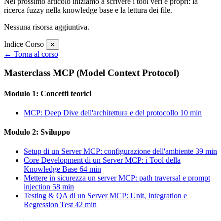
Nel prossimo articolo iniziamo a scrivere i tool veri e propri: la
ricerca fuzzy nella knowledge base e la lettura dei file.
Nessuna risorsa aggiuntiva.
Indice Corso
✕
← Torna al corso
Masterclass MCP (Model Context Protocol)
Modulo 1: Concetti teorici
MCP: Deep Dive dell'architettura e del protocollo
10 min
Modulo 2: Sviluppo
Setup di un Server MCP: configurazione dell'ambiente
39 min
Core Development di un Server MCP: i Tool della
Knowledge Base
64 min
Mettere in sicurezza un server MCP: path traversal e prompt
injection
58 min
Testing & QA di un Server MCP: Unit, Integration e
Regression Test
42 min