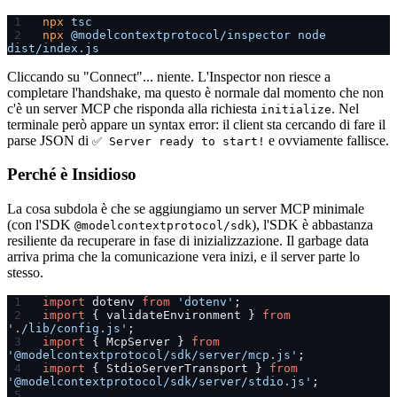
npx
 tsc
npx
 @modelcontextprotocol/inspector
 node
dist/index.js
Cliccando su "Connect"... niente. L'Inspector non riesce a
completare l'handshake, ma questo è normale dal momento che non
c'è un server MCP che risponda alla richiesta
. Nel
initialize
terminale però appare un syntax error: il client sta cercando di fare il
parse JSON di
e ovviamente fallisce.
✅ Server ready to start!
Perché è Insidioso
La cosa subdola è che se aggiungiamo un server MCP minimale
(con l'SDK
), l'SDK è abbastanza
@modelcontextprotocol/sdk
resiliente da recuperare in fase di inizializzazione. Il garbage data
arriva prima che la comunicazione vera inizi, e il server parte lo
stesso.
import
 dotenv 
from
 'dotenv'
;
import
 { validateEnvironment } 
from
'./lib/config.js'
;
import
 { McpServer } 
from
'@modelcontextprotocol/sdk/server/mcp.js'
;
import
 { StdioServerTransport } 
from
'@modelcontextprotocol/sdk/server/stdio.js'
;