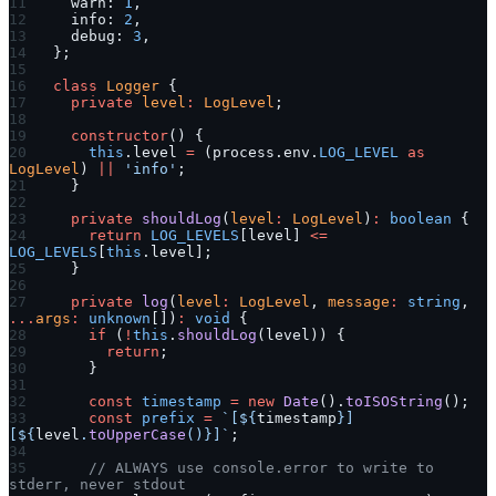
  warn: 
1
,
  info: 
2
,
  debug: 
3
,
};
class
 Logger
 {
  private
 level
:
 LogLevel
;
  constructor
() {
    this
.level 
=
 (process.env.
LOG_LEVEL
 as
LogLevel
) 
||
 'info'
;
  }
  private
 shouldLog
(
level
:
 LogLevel
)
:
 boolean
 {
    return
 LOG_LEVELS
[level] 
<=
LOG_LEVELS
[
this
.level];
  }
  private
 log
(
level
:
 LogLevel
, 
message
:
 string
, 
...
args
:
 unknown
[])
:
 void
 {
    if
 (
!
this
.
shouldLog
(level)) {
      return
;
    }
    const
 timestamp
 =
 new
 Date
().
toISOString
();
    const
 prefix
 =
 `[${
timestamp
}] 
[${
level
.
toUpperCase
()
}]`
;
    // ALWAYS use console.error to write to 
stderr, never stdout