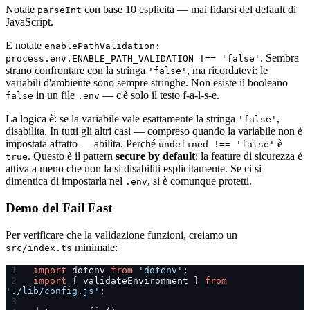
Notate
con base 10 esplicita — mai fidarsi del default di
parseInt
JavaScript.
E notate
enablePathValidation:
. Sembra
process.env.ENABLE_PATH_VALIDATION !== 'false'
strano confrontare con la stringa
, ma ricordatevi: le
'false'
variabili d'ambiente sono sempre stringhe. Non esiste il booleano
in un file
— c'è solo il testo f-a-l-s-e.
false
.env
La logica è: se la variabile vale esattamente la stringa
,
'false'
disabilita. In tutti gli altri casi — compreso quando la variabile non è
impostata affatto — abilita. Perché
è
undefined !== 'false'
. Questo è il pattern
secure by default
: la feature di sicurezza è
true
attiva a meno che non la si disabiliti esplicitamente. Se ci si
dimentica di impostarla nel
, si è comunque protetti.
.env
Demo del Fail Fast
Per verificare che la validazione funzioni, creiamo un
minimale:
src/index.ts
import
 dotenv 
from
 'dotenv'
;
import
 { validateEnvironment } 
from
'./lib/config.js'
;