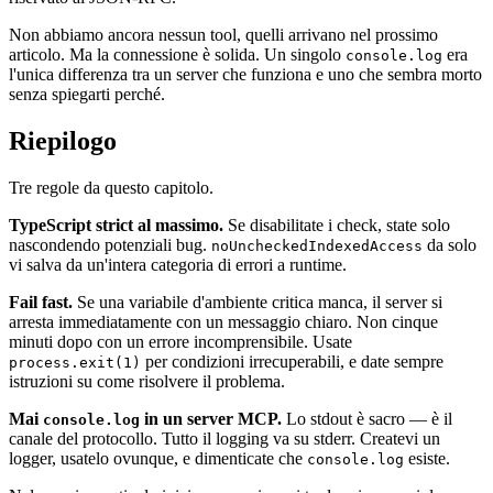
Non abbiamo ancora nessun tool, quelli arrivano nel prossimo
articolo. Ma la connessione è solida. Un singolo
era
console.log
l'unica differenza tra un server che funziona e uno che sembra morto
senza spiegarti perché.
Riepilogo
Tre regole da questo capitolo.
TypeScript strict al massimo.
Se disabilitate i check, state solo
nascondendo potenziali bug.
da solo
noUncheckedIndexedAccess
vi salva da un'intera categoria di errori a runtime.
Fail fast.
Se una variabile d'ambiente critica manca, il server si
arresta immediatamente con un messaggio chiaro. Non cinque
minuti dopo con un errore incomprensibile. Usate
per condizioni irrecuperabili, e date sempre
process.exit(1)
istruzioni su come risolvere il problema.
Mai
in un server MCP.
Lo stdout è sacro — è il
console.log
canale del protocollo. Tutto il logging va su stderr. Createvi un
logger, usatelo ovunque, e dimenticate che
esiste.
console.log