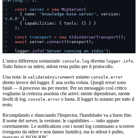
starting...'
);
const
 server
 =
 new
 McpServer
(
  { name: 
'knowledge-base-server'
, version: 
'1.0.0'
 },
  { capabilities: { tools: {} } }
);
const
 transport
 =
 new
 StdioServerTransport
();
await
 server.
connect
(transport);
logger.
info
(
'Server running on stdio'
);
L'unica differenza sostanziale:
diventa
.
console.log
logger.info
Tutto finisce su stderr, stdout resta pulito per il protocollo.
Una nota: in
usiamo
validateEnvironment
console.error
diretto invece del logger. È una scelta voluta. Quegli errori sono
fatali — il processo sta per morire. Per un messaggio così critico
vogliamo la certezza assoluta che arrivi: niente dipendenze, niente
livelli di log.
e basta. Il logger lo usiamo per tutto il
console.error
resto.
Ricompilando e rilanciando l'Inspector, l'handshake va a buon fine.
Il nome del server, la versione, le capabilities — tutto appare
correttamente. Le notifications con i nostri log continuano a scorrere
(vengono da stderr e non danno fastidio), ma lo stdout è pulito,
riservato al JSON-RPC.