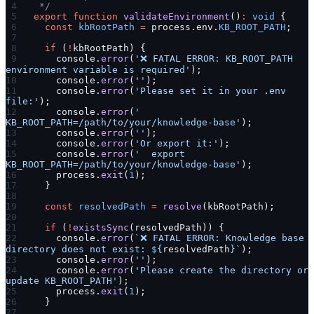
 */
export
 function
 validateEnvironment
()
:
 void
 {
  const
 kbRootPath
 =
 process.env.
KB_ROOT_PATH
;
  if
 (
!
kbRootPath) {
    console.
error
(
'❌ FATAL ERROR: KB_ROOT_PATH 
environment variable is required'
);
    console.
error
(
''
);
    console.
error
(
'Please set it in your .env 
file:'
);
    console.
error
(
'  
KB_ROOT_PATH=/path/to/your/knowledge-base'
);
    console.
error
(
''
);
    console.
error
(
'Or export it:'
);
    console.
error
(
'  export 
KB_ROOT_PATH=/path/to/your/knowledge-base'
);
    process.
exit
(
1
);
  }
  const
 resolvedPath
 =
 resolve
(kbRootPath);
  if
 (
!
existsSync
(resolvedPath)) {
    console.
error
(
`❌ FATAL ERROR: Knowledge base 
directory does not exist: ${
resolvedPath
}`
);
    console.
error
(
''
);
    console.
error
(
'Please create the directory or 
update KB_ROOT_PATH'
);
    process.
exit
(
1
);
  }