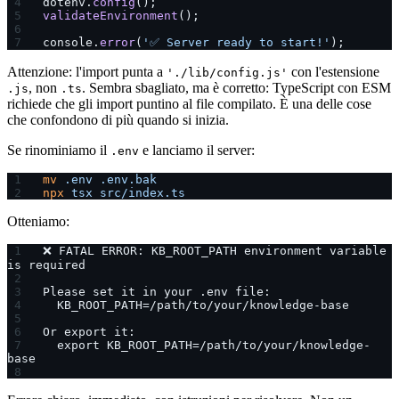
dotenv.
config
();
validateEnvironment
();
console.
error
(
'✅ Server ready to start!'
);
Attenzione: l'import punta a
con l'estensione
'./lib/config.js'
, non
. Sembra sbagliato, ma è corretto: TypeScript con ESM
.js
.ts
richiede che gli import puntino al file compilato. È una delle cose
che confondono di più quando si inizia.
Se rinominiamo il
e lanciamo il server:
.env
mv
 .env
 .env.bak
npx
 tsx
 src/index.ts
Otteniamo:
❌ FATAL ERROR: KB_ROOT_PATH environment variable 
is required
Please set it in your .env file:
  KB_ROOT_PATH=/path/to/your/knowledge-base
Or export it:
  export KB_ROOT_PATH=/path/to/your/knowledge-
base