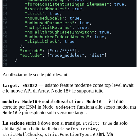
    "forceConsistentCasingInFileNames"
: 
true
,
    "isolatedModules"
: 
true
,
    "strict"
: 
true
,
    "noUnusedLocals"
: 
true
,
    "noUnusedParameters"
: 
true
,
    "noImplicitReturns"
: 
true
,
    "noFallthroughCasesInSwitch"
: 
true
,
    "noUncheckedIndexedAccess"
: 
true
,
    "skipLibCheck"
: 
true
  },
  "include"
: [
"src/**/*"
],
  "exclude"
: [
"node_modules"
, 
"dist"
]
}
Analizziamo le scelte più rilevanti.
— usiamo feature moderne come top-level await
target: ES2022
e le nuove API di Array. Node 18+ le supporta tutte.
e
— è il duo
module: Node16
moduleResolution: Node16
corretto per ESM in Node.
funziona allo stesso modo, ma
NodeNext
è più esplicito sulla versione target.
Node16
La sezione strict
è dove non si transige.
da solo
strict: true
abilita già una batteria di check:
,
noImplicitAny
,
e altri. Ma
strictNullChecks
strictFunctionTypes