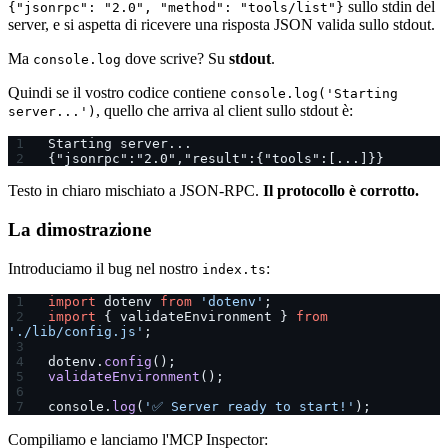
sullo stdin del
{"jsonrpc": "2.0", "method": "tools/list"}
server, e si aspetta di ricevere una risposta JSON valida sullo stdout.
Ma
dove scrive? Su
stdout
.
console.log
Quindi se il vostro codice contiene
console.log('Starting
, quello che arriva al client sullo stdout è:
server...')
Starting server...
{"jsonrpc":"2.0","result":{"tools":[...]}}
Testo in chiaro mischiato a JSON-RPC.
Il protocollo è corrotto.
La dimostrazione
Introduciamo il bug nel nostro
:
index.ts
import
 dotenv 
from
 'dotenv'
;
import
 { validateEnvironment } 
from
'./lib/config.js'
;
dotenv.
config
();
validateEnvironment
();
console.
log
(
'✅ Server ready to start!'
);
Compiliamo e lanciamo l'MCP Inspector: