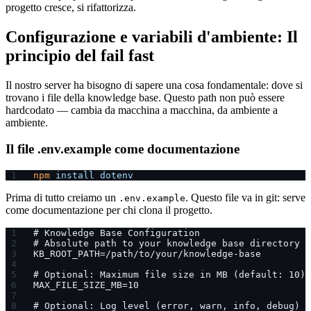
progetto cresce, si rifattorizza.
Configurazione e variabili d'ambiente: Il
principio del fail fast
Il nostro server ha bisogno di sapere una cosa fondamentale: dove si
trovano i file della knowledge base. Questo path non può essere
hardcodato — cambia da macchina a macchina, da ambiente a
ambiente.
Il file .env.example come documentazione
npm
 install
 dotenv
Prima di tutto creiamo un
. Questo file va in git: serve
.env.example
come documentazione per chi clona il progetto.
# Knowledge Base Configuration
# Absolute path to your knowledge base directory
KB_ROOT_PATH=/path/to/your/knowledge-base
# Optional: Maximum file size in MB (default: 10)
MAX_FILE_SIZE_MB=10
# Optional: Log level (error, warn, info, debug)