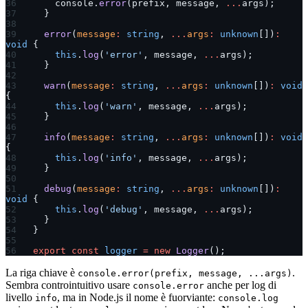
    console.
error
(prefix, message, 
...
args);
  }
  error
(
message
:
 string
, 
...
args
:
 unknown
[])
:
void
 {
    this
.
log
(
'error'
, message, 
...
args);
  }
  warn
(
message
:
 string
, 
...
args
:
 unknown
[])
:
 void
{
    this
.
log
(
'warn'
, message, 
...
args);
  }
  info
(
message
:
 string
, 
...
args
:
 unknown
[])
:
 void
{
    this
.
log
(
'info'
, message, 
...
args);
  }
  debug
(
message
:
 string
, 
...
args
:
 unknown
[])
:
void
 {
    this
.
log
(
'debug'
, message, 
...
args);
  }
}
export
 const
 logger
 =
 new
 Logger
();
La riga chiave è
.
console.error(prefix, message, ...args)
Sembra controintuitivo usare
anche per log di
console.error
livello
, ma in Node.js il nome è fuorviante:
info
console.log