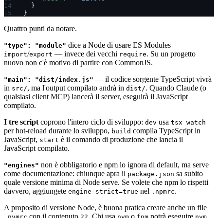
  }
}
Quattro punti da notare.
dice a Node di usare ES Modules —
"type": "module"
/
— invece dei vecchi
. Su un progetto
import
export
require
nuovo non c'è motivo di partire con CommonJS.
— il codice sorgente TypeScript vivrà
"main": "dist/index.js"
in
, ma l'output compilato andrà in
. Quando Claude (o
src/
dist/
qualsiasi client MCP) lancerà il server, eseguirà il JavaScript
compilato.
I tre script
coprono l'intero ciclo di sviluppo:
usa
dev
tsx watch
per hot-reload durante lo sviluppo,
compila TypeScript in
build
JavaScript,
è il comando di produzione che lancia il
start
JavaScript compilato.
non è obbligatorio e npm lo ignora di default, ma serve
"engines"
come documentazione: chiunque apra il
sa subito
package.json
quale versione minima di Node serve. Se volete che npm lo rispetti
davvero, aggiungete
nel
.
engine-strict=true
.npmrc
A proposito di versione Node, è buona pratica creare anche un file
con il contenuto
. Chi usa
o
potrà eseguire
.nvmrc
22
nvm
fnm
nvm