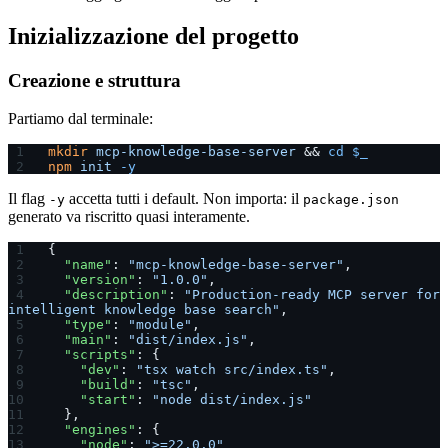
Inizializzazione del progetto
Creazione e struttura
Partiamo dal terminale:
mkdir
 mcp-knowledge-base-server
 && 
cd
 $_
npm
 init
 -y
Il flag
accetta tutti i default. Non importa: il
-y
package.json
generato va riscritto quasi interamente.
{
  "name"
: 
"mcp-knowledge-base-server"
,
  "version"
: 
"1.0.0"
,
  "description"
: 
"Production-ready MCP server for 
intelligent knowledge base search"
,
  "type"
: 
"module"
,
  "main"
: 
"dist/index.js"
,
  "scripts"
: {
    "dev"
: 
"tsx watch src/index.ts"
,
    "build"
: 
"tsc"
,
    "start"
: 
"node dist/index.js"
  },
  "engines"
: {
    "node"
: 
">=22.0.0"