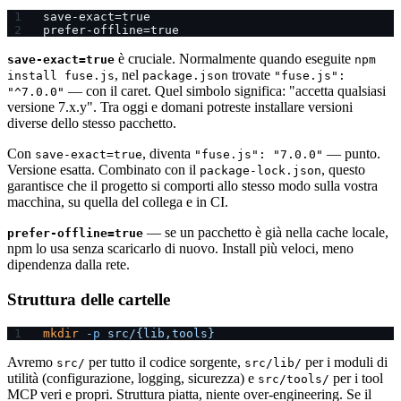
save-exact=true
prefer-offline=true
è cruciale. Normalmente quando eseguite
save-exact=true
npm
, nel
trovate
install fuse.js
package.json
"fuse.js":
— con il caret. Quel simbolo significa: "accetta qualsiasi
"^7.0.0"
versione 7.x.y". Tra oggi e domani potreste installare versioni
diverse dello stesso pacchetto.
Con
, diventa
— punto.
save-exact=true
"fuse.js": "7.0.0"
Versione esatta. Combinato con il
, questo
package-lock.json
garantisce che il progetto si comporti allo stesso modo sulla vostra
macchina, su quella del collega e in CI.
— se un pacchetto è già nella cache locale,
prefer-offline=true
npm lo usa senza scaricarlo di nuovo. Install più veloci, meno
dipendenza dalla rete.
Struttura delle cartelle
mkdir
 -p
 src/{lib,tools}
Avremo
per tutto il codice sorgente,
per i moduli di
src/
src/lib/
utilità (configurazione, logging, sicurezza) e
per i tool
src/tools/
MCP veri e propri. Struttura piatta, niente over-engineering. Se il