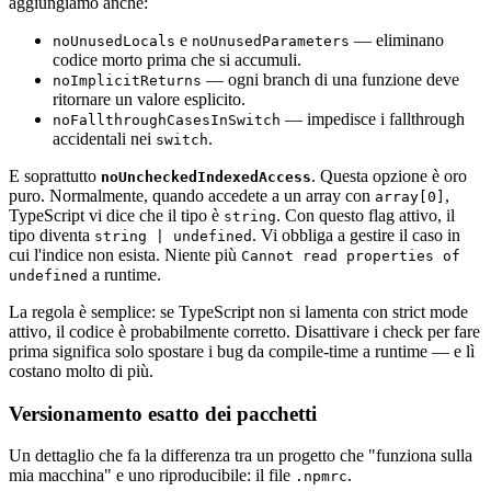
aggiungiamo anche:
e
— eliminano
noUnusedLocals
noUnusedParameters
codice morto prima che si accumuli.
— ogni branch di una funzione deve
noImplicitReturns
ritornare un valore esplicito.
— impedisce i fallthrough
noFallthroughCasesInSwitch
accidentali nei
.
switch
E soprattutto
. Questa opzione è oro
noUncheckedIndexedAccess
puro. Normalmente, quando accedete a un array con
,
array[0]
TypeScript vi dice che il tipo è
. Con questo flag attivo, il
string
tipo diventa
. Vi obbliga a gestire il caso in
string | undefined
cui l'indice non esista. Niente più
Cannot read properties of
a runtime.
undefined
La regola è semplice: se TypeScript non si lamenta con strict mode
attivo, il codice è probabilmente corretto. Disattivare i check per fare
prima significa solo spostare i bug da compile-time a runtime — e lì
costano molto di più.
Versionamento esatto dei pacchetti
Un dettaglio che fa la differenza tra un progetto che "funziona sulla
mia macchina" e uno riproducibile: il file
.
.npmrc