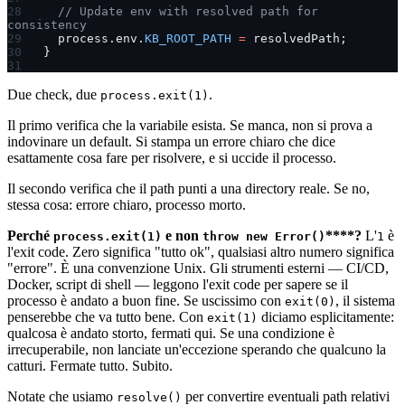
  // Update env with resolved path for 
consistency
  process.env.
KB_ROOT_PATH
 =
 resolvedPath;
}
Due check, due
.
process.exit(1)
Il primo verifica che la variabile esista. Se manca, non si prova a
indovinare un default. Si stampa un errore chiaro che dice
esattamente cosa fare per risolvere, e si uccide il processo.
Il secondo verifica che il path punti a una directory reale. Se no,
stessa cosa: errore chiaro, processo morto.
Perché
e non
****?
L'
è
process.exit(1)
throw new Error()
1
l'exit code. Zero significa "tutto ok", qualsiasi altro numero significa
"errore". È una convenzione Unix. Gli strumenti esterni — CI/CD,
Docker, script di shell — leggono l'exit code per sapere se il
processo è andato a buon fine. Se uscissimo con
, il sistema
exit(0)
penserebbe che va tutto bene. Con
diciamo esplicitamente:
exit(1)
qualcosa è andato storto, fermati qui. Se una condizione è
irrecuperabile, non lanciate un'eccezione sperando che qualcuno la
catturi. Fermate tutto. Subito.
Notate che usiamo
per convertire eventuali path relativi
resolve()