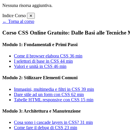
Nessuna risorsa aggiuntiva.
Indice Corso
✕
← Torna al corso
Corso CSS Online Gratuito: Dalle Basi alle Tecniche M
Modulo 1: Fondamentali e Primi Passi
Come il browser elabora CSS
36 min
I selettori di base in CSS
44 min
Valori e unità in CSS
46 min
Modulo 2: Stilizzare Elementi Comuni
Immagini, multimedia e filtri in CSS
39 min
Dare stile ad un form con CSS
62 min
Tabelle HTML responsive con CSS
15 min
Modulo 3: Architettura e Manutenzione
Cosa sono i cascade layers in CSS?
31 min
Come fare il debug di CSS
23 min