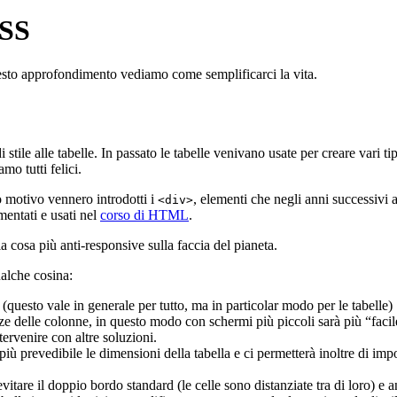
CSS
uesto approfondimento vediamo come semplificarci la vita.
ile alle tabelle. In passato le tabelle venivano usate per creare vari ti
o tutti felici.
o motivo vennero introdotti i
, elementi che negli anni successivi 
<div>
entati e usati nel
corso di HTML
.
la cosa più anti-responsive sulla faccia del pianeta.
ualche cosina:
(questo vale in generale per tutto, ma in particolar modo per le tabelle)
zze delle colonne, in questo modo con schermi più piccoli sarà più “fac
tervenire con altre soluzioni.
più prevedibile le dimensioni della tabella e ci permetterà inoltre di im
vitare il doppio bordo standard (le celle sono distanziate tra di loro) e a