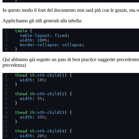
}
In questo modo il font del documento non sarà più con le grazie, ma se
Applichiamo gli stili generali alla tabella:
table
 {
  table-layout
: 
fixed
;
  width
: 
100
%
;
  border-collapse
: 
collapse
;
}
Qui abbiamo già seguito un paio di best practice suggerite precedent
precedenza)
thead
 th
:nth-child
(
1
) {
  width
: 
10
%
;
}
thead
 th
:nth-child
(
2
) {
  width
: 
5
%
;
}
thead
 th
:nth-child
(
3
) {
  width
: 
35
%
;
}
thead
 th
:nth-child
(
4
) {
  width
: 
20
%
;