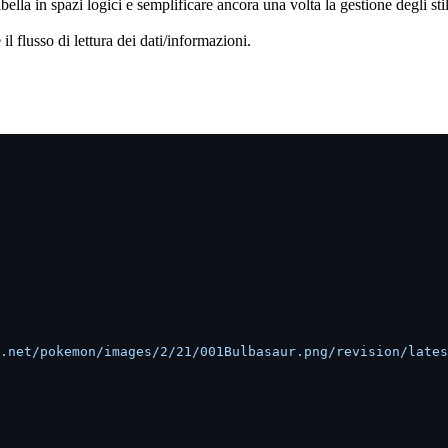
bella in spazi logici e semplificare ancora una volta la gestione degli stil
 il flusso di lettura dei dati/informazioni.
.net/pokemon/images/2/21/001Bulbasaur.png/revision/lates