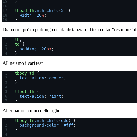
}
thead
 th
:nth-child
(
5
) {
  width
: 
20
%
;
}
Diamo un po’ di padding così da distanziare il testo e far “respirare” di
th
,
td
 {
  padding
: 
20
px
;
}
Allineiamo i vari testi
tbody
 td
 {
  text-align
: 
center
;
}
tfoot
 th
 {
  text-align
: 
right
;
}
Alterniamo i colori delle righe:
tbody
 tr
:nth-child
(
odd
) {
  background-color
: 
#fff
;
}