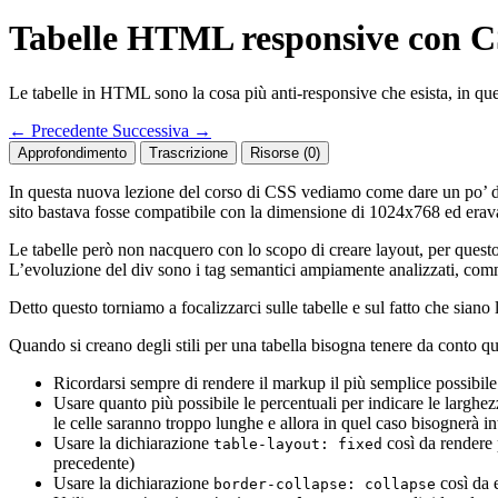
Tabelle HTML responsive con 
Le tabelle in HTML sono la cosa più anti-responsive che esista, in q
←
Precedente
Successiva
→
Approfondimento
Trascrizione
Risorse (0)
In questa nuova lezione del corso di CSS vediamo come dare un po’ di st
sito bastava fosse compatibile con la dimensione di 1024x768 ed eravam
Le tabelle però non nacquero con lo scopo di creare layout, per quest
L’evoluzione del div sono i tag semantici ampiamente analizzati, comm
Detto questo torniamo a focalizzarci sulle tabelle e sul fatto che siano 
Quando si creano degli stili per una tabella bisogna tenere da conto q
Ricordarsi sempre di rendere il markup il più semplice possibile 
Usare quanto più possibile le percentuali per indicare le larghe
le celle saranno troppo lunghe e allora in quel caso bisognerà in
Usare la dichiarazione
così da rendere 
table-layout: fixed
precedente)
Usare la dichiarazione
così da e
border-collapse: collapse