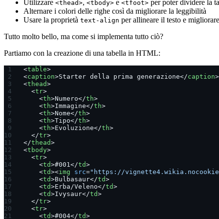
Utilizzare
,
e
per poter dividere la ta
<thead>
<tbody>
<tfoot>
Alternare i colori delle righe così da migliorare la leggibilità
Usare la proprietà
per allineare il testo e migliorare
text-align
Tutto molto bello, ma come si implementa tutto ciò?
Partiamo con la creazione di una tabella in HTML:
<
table
>
<
caption
>Starter della prima generazione</
caption
>
<
thead
>
  <
tr
>
    <
th
>Numero</
th
>
    <
th
>Immagine</
th
>
    <
th
>Nome</
th
>
    <
th
>Tipo</
th
>
    <
th
>Evoluzione</
th
>
  </
tr
>
</
thead
>
<
tbody
>
  <
tr
>
    <
td
>#001</
td
>
    <
td
><
img
 src
=
"https://vignette4.wikia.nocookie
    <
td
>Bulbasaur</
td
>
    <
td
>Erba/Veleno</
td
>
    <
td
>Ivysaur</
td
>
  </
tr
>
  <
tr
>
    <
td
>#004</
td
>