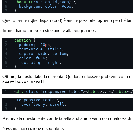
tbody
 tr
:nth-child
(
even
) {
  background-color
: 
#eee
;
}
Quello per le righe dispari (odd) è anche possibile toglierlo perché ta
Infine diamo un po’ di stile anche alla
:
<caption>
caption
 {
  padding
: 
20
px
;
  font-style
: 
italic
;
  caption-side
: 
bottom
;
  color
: 
#666
;
  text-align
: 
right
;
}
Ottimo, la nostra tabella è pronta. Qualora ci fossero problemi con i d
.
overflow-y: scroll
<
div
 class
=
”responsive-table”
><
table
>...</
table
></
.responsive-table
 {
   overflow-y
: 
scroll
;
}
Archiviata questa parte con le tabella andiamo avanti con qualcosa di 
Nessuna trascrizione disponibile.