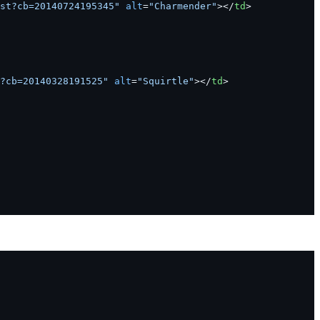
st?cb=20140724195345"
 alt
=
"Charmender"
></
td
>
?cb=20140328191525"
 alt
=
"Squirtle"
></
td
>