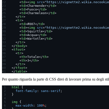
    <
td
><
img
 src
=
"https://vignette2.wikia.nocookie
    <
td
>Charmender</
td
>
    <
td
>Fuoco</
td
>
    <
td
>Charmeleon</
td
>
  </
tr
>
  <
tr
>
    <
td
>#007</
td
>
    <
td
><
img
 src
=
"https://vignette2.wikia.nocookie
    <
td
>Squirtle</
td
>
    <
td
>Acqua</
td
>
    <
td
>Wartotle</
td
>
  </
tr
>
</
tbody
>
<
tfoot
>
  <
tr
>
    <
th
>Totale</
th
>
    <
th
>3</
th
>
  </
tr
>
</
tfoot
>
</
table
>
Per quanto riguarda la parte di CSS direi di lavorare prima su degli stil
html
 {
  font-family
: 
sans-serif
;
}
img
 {
  max-width
: 
100
%
;