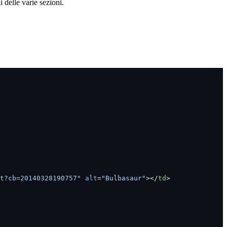
i delle varie sezioni.
t?cb=20140328190757"
 alt
=
"Bulbasaur"
></
td
>