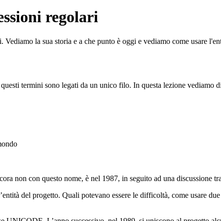
ssioni regolari
 Vediamo la sua storia e a che punto è oggi e vediamo come usare l'ent
uesti termini sono legati da un unico filo. In questa lezione vediamo 
 mondo
cora non con questo nome, è nel 1987, in seguito ad una discussione tr
ntità del progetto. Quali potevano essere le difficoltà, come usare due by
base UNICODE. L’anno successivo, nel 1989, si uniscono al progetto alc