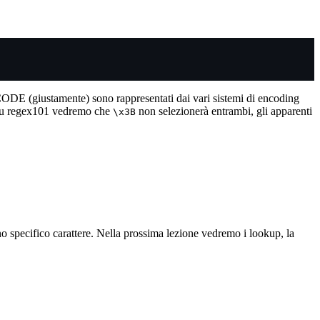
CODE (giustamente) sono rappresentati dai vari sistemi di encoding
 su regex101 vedremo che
non selezionerà entrambi, gli apparenti
\x3B
 specifico carattere. Nella prossima lezione vedremo i lookup, la