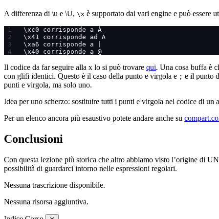
A differenza di \u e \U,
è supportato dai vari engine e può essere uti
\x
\xc0 corrisponde a À
\x41 corrisponde ad A
\xa6 corrisponde a |
\x40 corrisponde a @
Il codice da far seguire alla x lo si può trovare
qui
. Una cosa buffa è c
con glifi identici. Questo è il caso della punto e virgola e
e il punto
;
punti e virgola, ma solo uno.
Idea per uno scherzo: sostituire tutti i punti e virgola nel codice di 
Per un elenco ancora più esaustivo potete andare anche su
compart.c
Conclusioni
Con questa lezione più storica che altro abbiamo visto l’origine di U
possibilità di guardarci intorno nelle espressioni regolari.
Nessuna trascrizione disponibile.
Nessuna risorsa aggiuntiva.
Indice Corso