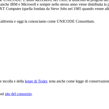
no anche IBM e Microsoft e sempre nello stesso anno viene distribuita la
e NeXT Computer (quella fondata da Steve Jobs nel 1985 quando venne all
lla California e oggi la conosciamo come UNICODE Consortium.
 e incolla e della
legge di Tesler
, nota anche come legge di conservazione
 sul
sito del consorzio
.