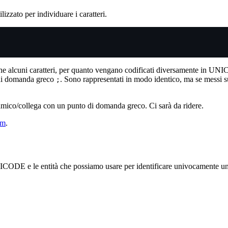
lizzato per individuare i caratteri.
he alcuni caratteri, per quanto vengano codificati diversamente in UNI
 di domanda greco
. Sono rappresentati in modo identico, ma se messi
;
un amico/collega con un punto di domanda greco. Ci sarà da ridere.
om
.
NICODE e le entità che possiamo usare per identificare univocamente uno