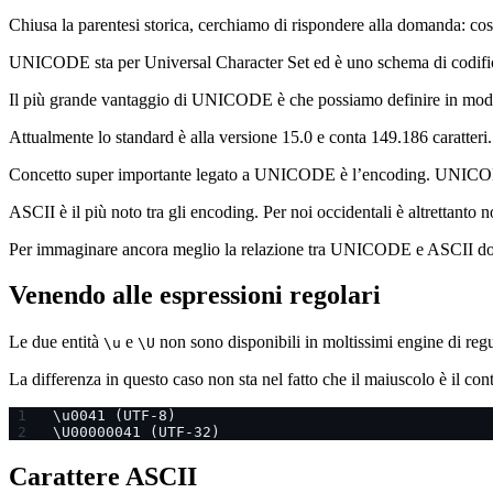
Chiusa la parentesi storica, cerchiamo di rispondere alla domanda:
UNICODE sta per Universal Character Set ed è uno schema di codif
Il più grande vantaggio di UNICODE è che possiamo definire in modo
Attualmente lo standard è alla versione 15.0 e conta 149.186 caratteri
Concetto super importante legato a UNICODE è l’encoding. UNICODE sta
ASCII è il più noto tra gli encoding. Per noi occidentali è altrettant
Per immaginare ancora meglio la relazione tra UNICODE e ASCII do
Venendo alle espressioni regolari
Le due entità
e
non sono disponibili in moltissimi engine di reg
\u
\U
La differenza in questo caso non sta nel fatto che il maiuscolo è il co
\u0041 (UTF-8)
\U00000041 (UTF-32)
Carattere ASCII