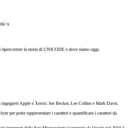
ità \x
di ripercorrere la storia di UNICODE e dove siamo oggi.
a ingegneri Apple e Xerox: Joe Becker, Lee Collins e Mark Davis.
te per poter rappresentare i caratteri e quantificare i caratteri da
uni ingegneri della Sun Microsystem (acquistata da Oracle nel 2010 è