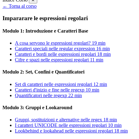
✕
← Torna al corso
Impararare le espressioni regolari
Modulo 1: Introduzione e Caratteri Base
A cosa servono le espressioni regolari?
19 min
Caratteri speciali nelle regular expression
16 min
Caratteri e bordi nelle espressioni regolari
18 min
Cifre e spazi nelle espressioni regolari
11 min
Modulo 2: Set, Confini e Quantificatori
Set di caratteri nelle espressioni regolari
12 min
Caratteri d'inizio e fine nelle regexp
10 min
Quantificatori nelle regexp
22 min
Modulo 3: Gruppi e Lookaround
Gruppi, sostituizioni e alternative nelle regex
18 min
I caratteri UNICODE nelle espressioni regolari
10 min
Lookbehind e lookahead nelle espressioni regolari
18 min