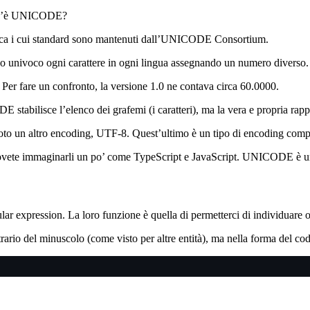
 cos’è UNICODE?
ica i cui standard sono mantenuti dall’UNICODE Consortium.
 univoco ogni carattere in ogni lingua assegnando un numero diverso.
. Per fare un confronto, la versione 1.0 ne contava circa 60.0000.
bilisce l’elenco dei grafemi (i caratteri), ma la vera e propria rappre
o noto un altro encoding, UTF-8. Quest’ultimo è un tipo di encoding com
vete immaginarli un po’ come TypeScript e JavaScript. UNICODE è un
ular expression. La loro funzione è quella di permetterci di individuar
ntrario del minuscolo (come visto per altre entità), ma nella forma del c