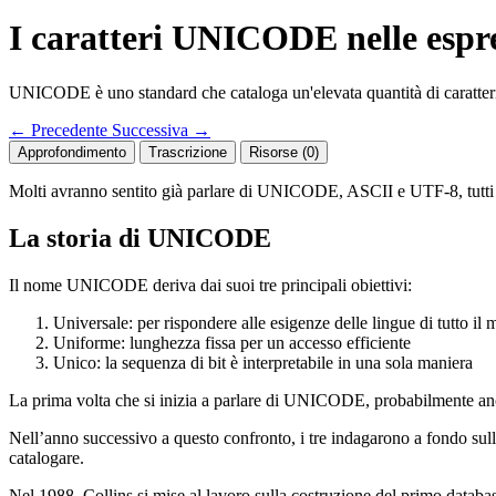
I caratteri UNICODE nelle espre
UNICODE è uno standard che cataloga un'elevata quantità di caratteri.
←
Precedente
Successiva
→
Approfondimento
Trascrizione
Risorse (0)
Molti avranno sentito già parlare di UNICODE, ASCII e UTF-8, tutti q
La storia di UNICODE
Il nome UNICODE deriva dai suoi tre principali obiettivi:
Universale: per rispondere alle esigenze delle lingue di tutto il
Uniforme: lunghezza fissa per un accesso efficiente
Unico: la sequenza di bit è interpretabile in una sola maniera
La prima volta che si inizia a parlare di UNICODE, probabilmente an
Nell’anno successivo a questo confronto, i tre indagarono a fondo sull’e
catalogare.
Nel 1988, Collins si mise al lavoro sulla costruzione del primo data