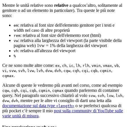
Mentre le unità relative sono
relative
a qualcos’altro, solitamente al
genitore o ad un elemento in particolare). Tra queste le più note
sono:
: relativa al font size dell'elemento genitore per i testi e
em
width nel caso di altre proprietà
: relativa al font size dell'elemento root (html)
rem
: relativa alla larghezza del viewport (la parte visibile della
vw
pagina web) 1vw = 1% della larghezza del viewport
: relativa all'altezza del viewport
vh
%
Ce ne sono molte altre come:
,
,
,
,
,
,
,
,
ex
ch
ic
lh
rlh
vmin
vmax
vb
,
,
,
,
,
,
,
,
,
,
,
,
vi
svw
svh
lvw
lvh
dvw
dvh
cqw
cqh
cqi
cqb
cqmin
.
cqmax
Alcune di queste le vedremo più avanti nel corso, come ad esempio
,
,
,
,
,
quando parleremo di container
cqw
cqh
cqi
cqb
cqmin
cqmax
query. Nel paragrafo successivo chiarirò al volo
,
,
,
,
svw
svh
lvw
lvh
,
, mentre per le altre vi consiglio di darti una letta alla
dvw
dvh
documentazione sul data type
o se preferisci qualcosa di
<length>
più pocket c’è sempre il mio
post sulla community di YouTube sulle
varie unità di misura
.