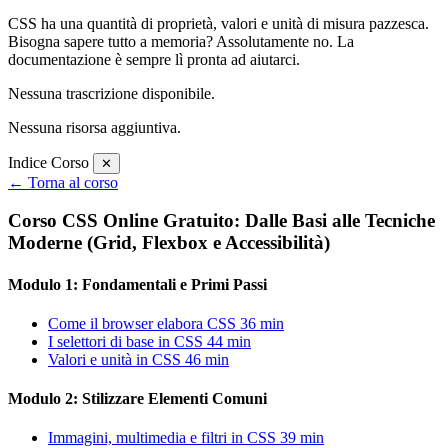
CSS ha una quantità di proprietà, valori e unità di misura pazzesca.
Bisogna sapere tutto a memoria? Assolutamente no. La
documentazione è sempre lì pronta ad aiutarci.
Nessuna trascrizione disponibile.
Nessuna risorsa aggiuntiva.
Indice Corso
✕
← Torna al corso
Corso CSS Online Gratuito: Dalle Basi alle Tecniche
Moderne (Grid, Flexbox e Accessibilità)
Modulo 1: Fondamentali e Primi Passi
Come il browser elabora CSS
36 min
I selettori di base in CSS
44 min
Valori e unità in CSS
46 min
Modulo 2: Stilizzare Elementi Comuni
Immagini, multimedia e filtri in CSS
39 min