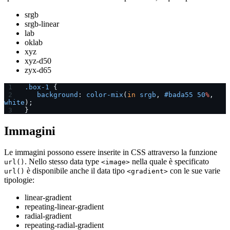
srgb
srgb-linear
lab
oklab
xyz
xyz-d50
zyx-d65
.box-1
 {
   background
: 
color-mix
(
in
 srgb
, 
#bada55
 50
%
, 
white
);
}
Immagini
Le immagini possono essere inserite in CSS attraverso la funzione
. Nello stesso data type
nella quale è specificato
url()
<image>
è disponibile anche il data tipo
con le sue varie
url()
<gradient>
tipologie:
linear-gradient
repeating-linear-gradient
radial-gradient
repeating-radial-gradient