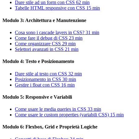
Dare stile ad un form con CSS
62 min
Tabelle HTML responsive con CSS
15 min
Modulo 3: Architettura e Manutenzione
Cosa sono i cascade layers in CSS?
31 min
Come fare il debug di CSS
23 min
Come organizzare CSS
29 min
Selettori avanzati in CSS
21 min
Modulo 4: Testo e Posizionamento
Dare stile al testo con CSS
32 min
Posizionamento in CSS
30 min
Gestire i float con CSS
16 min
Modulo 5: Responsive e Variabili
Come usare le media queries in CSS
33 min
Come usare le custom properties (variabili CSS)
15 min
Modulo 6: Flexbox, Grid e Proprietà Logiche