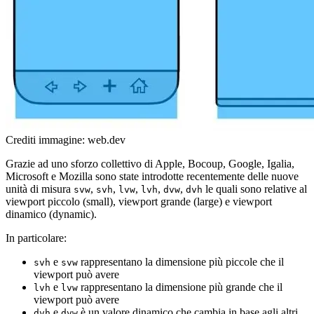
Crediti immagine: web.dev
Grazie ad uno sforzo collettivo di Apple, Bocoup, Google, Igalia,
Microsoft e Mozilla sono state introdotte recentemente delle nuove
unità di misura
,
,
,
,
,
le quali sono relative al
svw
svh
lvw
lvh
dvw
dvh
viewport piccolo (small), viewport grande (large) e viewport
dinamico (dynamic).
In particolare:
e
rappresentano la dimensione più piccole che il
svh
svw
viewport può avere
e
rappresentano la dimensione più grande che il
lvh
lvw
viewport può avere
e
è un valore dinamico che cambia in base agli altri
dvh
dvw