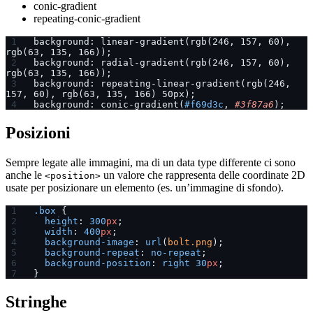
conic-gradient
repeating-conic-gradient
background: linear-gradient(rgb(246, 157, 60), 
rgb(63, 135, 166));
background: radial-gradient(rgb(246, 157, 60), 
rgb(63, 135, 166));
background: repeating-linear-gradient(rgb(246, 
157, 60), rgb(63, 135, 166) 50px);
background: conic-gradient(
#f69d3c
, 
#3f87a6
);
Posizioni
Sempre legate alle immagini, ma di un data type differente ci sono
anche le
un valore che rappresenta delle coordinate 2D
<position>
usate per posizionare un elemento (es. un’immagine di sfondo).
.box
 {
  height
: 
300
px
;
  width
: 
400
px
;
  background-image
: 
url
(
bolt.png
);
  background-repeat
: 
no-repeat
;
  background-position
: 
right
 30
px
;
}
Stringhe