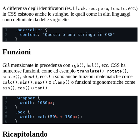
A differenza degli identificatori (es.
,
,
,
, ecc.)
black
red
peru
tomato
in CSS esistono anche le stringhe, le quali come in altri linguaggi
sono delimitate da delle virgolette.
.box::after
 {
  content
: 
"Questa è una stringa in CSS"
}
Funzioni
Già menzionate in precedenza con
,
, ecc. CSS ha
rgb()
hsl()
numerose funzioni, come ad esempio
,
,
translate()
rotate()
,
, ecc. Ci sono anche funzioni matematiche come
scale()
skew()
,
,
o
o funzioni trigonometriche come
calc()
min()
max()
clamp()
,
o
.
sin()
cos()
tan()
.wrapper
 {
  width
: 
1080
px
;
}
.box
 {
  width
: 
calc
(
50
%
 +
 150
px
);
}
Ricapitolando