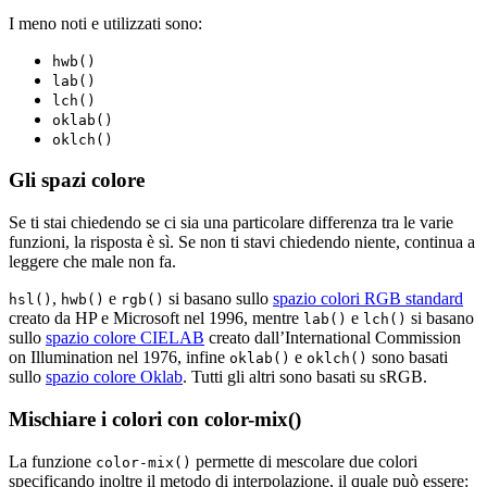
I meno noti e utilizzati sono:
hwb()
lab()
lch()
oklab()
oklch()
Gli spazi colore
Se ti stai chiedendo se ci sia una particolare differenza tra le varie
funzioni, la risposta è sì. Se non ti stavi chiedendo niente, continua a
leggere che male non fa.
,
e
si basano sullo
spazio colori RGB standard
hsl()
hwb()
rgb()
creato da HP e Microsoft nel 1996, mentre
e
si basano
lab()
lch()
sullo
spazio colore CIELAB
creato dall’International Commission
on Illumination nel 1976, infine
e
sono basati
oklab()
oklch()
sullo
spazio colore Oklab
. Tutti gli altri sono basati su sRGB.
Mischiare i colori con color-mix()
La funzione
permette di mescolare due colori
color-mix()
specificando inoltre il metodo di interpolazione, il quale può essere: