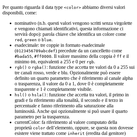
Per quanto riguarda il data type
abbiamo diversi valori
<color>
disponibili, come:
nominativo (n.b. questi valori vengono scritti senza virgolette
e vengono chiamati identificativi, questa informazione ci
servirà dopo): parola chiave che identifica un colore come
,
o
.
red
green
blue
esadecimale: tre coppie in formato esadecimale
(
) precedute da un cancelletto come
0123456789abcdef
,
. Il valore massimo della coppia è
e il
#bada55
#ff0000
ff
minimo
, equivalenti a 255 e 0 per
.
00
rgb
o
: funzione che accetta tre valori da 0 a 255 sui
rgb()
rgba()
tre canali rosso, verde e blu. Opzionalmente può essere
definito un quarto parametro che è riferimento al canale alpha
o trasparenza, il valore da 0 a 1, dove 0 è completamente
trasparente e 1 è completamente visibile.
o
: funzione che accetta tra valori, il primo in
hsl()
hsla()
gradi e fa riferimento alla tonalità, il secondo e il terzo in
percentuale e fanno riferimento alla saturazione alla
luminosità. Anche qui opzionalmente si può usare il quarto
parametro per la trasparenza.
currentColor: fa riferimento al valore computato della
proprietà
dell’elemento, oppure, se questa non dovesse
color
esistere viene trattato come
(eredita dal genitore)
inherit