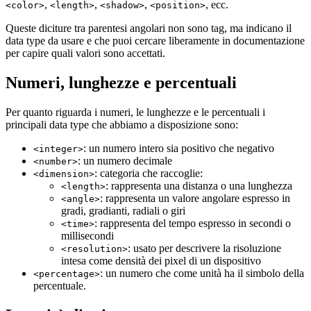
,
,
,
, ecc.
<color>
<length>
<shadow>
<position>
Queste diciture tra parentesi angolari non sono tag, ma indicano il
data type da usare e che puoi cercare liberamente in documentazione
per capire quali valori sono accettati.
Numeri, lunghezze e percentuali
Per quanto riguarda i numeri, le lunghezze e le percentuali i
principali data type che abbiamo a disposizione sono:
: un numero intero sia positivo che negativo
<integer>
: un numero decimale
<number>
: categoria che raccoglie:
<dimension>
: rappresenta una distanza o una lunghezza
<length>
: rappresenta un valore angolare espresso in
<angle>
gradi, gradianti, radiali o giri
: rappresenta del tempo espresso in secondi o
<time>
millisecondi
: usato per descrivere la risoluzione
<resolution>
intesa come densità dei pixel di un dispositivo
: un numero che come unità ha il simbolo della
<percentage>
percentuale.