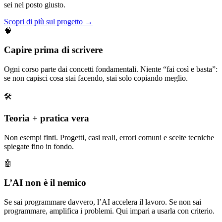
sei nel posto giusto.
Scopri di più sul progetto →
🧠
Capire prima di scrivere
Ogni corso parte dai concetti fondamentali. Niente “fai così e basta”:
se non capisci cosa stai facendo, stai solo copiando meglio.
🛠️
Teoria + pratica vera
Non esempi finti. Progetti, casi reali, errori comuni e scelte tecniche
spiegate fino in fondo.
🤖
L’AI non è il nemico
Se sai programmare davvero, l’AI accelera il lavoro. Se non sai
programmare, amplifica i problemi. Qui impari a usarla con criterio.