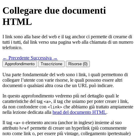
Collegare due documenti
HTML
I link sono alla base del web e il tag anchor ci permette di crearne di
tutti i tutti, dal link verso una pagina web alla chiamata di un numero
telefonico.
←
Precedente
Successiva
→
Approfondimento
Trascrizione
Risorse (0)
Una parte fondamentale del web sono i link, i quali permettono di
collegare l’utente con varie risorse, le quali possono essere altri
documenti o qualsiasi altra cosa che un URL può indicare.
In questo approfondimento vedremo più nel dettaglio quali le
caratteristiche del tag
, il tag che usiamo per poter creare i link,
<a>
da non confondere con
che abbiamo già trattato ampiamente
<link>
nella lezione dedicata alla
head del documento HTML
.
Il tag
o elemento ancora (anchor in inglese) insieme al suo
<a>
attributo
permette di creare un hyperlink (più comunemente
href
noto come link o, per essere più vintage, collegamento ipertestuale)