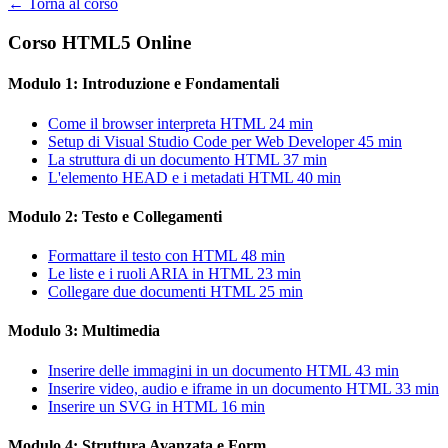
← Torna al corso
Corso HTML5 Online
Modulo 1: Introduzione e Fondamentali
Come il browser interpreta HTML
24 min
Setup di Visual Studio Code per Web Developer
45 min
La struttura di un documento HTML
37 min
L'elemento HEAD e i metadati HTML
40 min
Modulo 2: Testo e Collegamenti
Formattare il testo con HTML
48 min
Le liste e i ruoli ARIA in HTML
23 min
Collegare due documenti HTML
25 min
Modulo 3: Multimedia
Inserire delle immagini in un documento HTML
43 min
Inserire video, audio e iframe in un documento HTML
33 min
Inserire un SVG in HTML
16 min
Modulo 4: Struttura Avanzata e Form