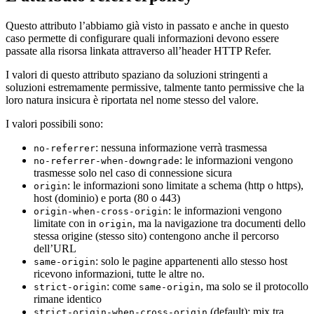
Questo attributo l’abbiamo già visto in passato e anche in questo
caso permette di configurare quali informazioni devono essere
passate alla risorsa linkata attraverso all’header HTTP Refer.
I valori di questo attributo spaziano da soluzioni stringenti a
soluzioni estremamente permissive, talmente tanto permissive che la
loro natura insicura è riportata nel nome stesso del valore.
I valori possibili sono:
: nessuna informazione verrà trasmessa
no-referrer
: le informazioni vengono
no-referrer-when-downgrade
trasmesse solo nel caso di connessione sicura
: le informazioni sono limitate a schema (http o https),
origin
host (dominio) e porta (80 o 443)
: le informazioni vengono
origin-when-cross-origin
limitate con in
, ma la navigazione tra documenti dello
origin
stessa origine (stesso sito) contengono anche il percorso
dell’URL
: solo le pagine appartenenti allo stesso host
same-origin
ricevono informazioni, tutte le altre no.
: come
, ma solo se il protocollo
strict-origin
same-origin
rimane identico
(default): mix tra
strict-origin-when-cross-origin