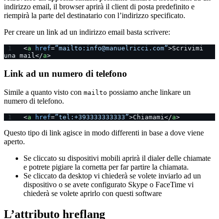
indirizzo email, il browser aprirà il client di posta predefinito e
riempirà la parte del destinatario con l’indirizzo specificato.
Per creare un link ad un indirizzo email basta scrivere:
<
a
 href
=
”mailto:info@manuelricci.com”
>Scrivimi 
una mail</
a
>
Link ad un numero di telefono
Simile a quanto visto con
possiamo anche linkare un
mailto
numero di telefono.
<
a
 href
=
”tel:+393333333333”
>Chiamami</
a
>
Questo tipo di link agisce in modo differenti in base a dove viene
aperto.
Se cliccato su dispositivi mobili aprirà il dialer delle chiamate
e potrete pigiare la cornetta per far partire la chiamata.
Se cliccato da desktop vi chiederà se volete inviarlo ad un
dispositivo o se avete configurato Skype o FaceTime vi
chiederà se volete aprirlo con questi software
L’attributo hreflang