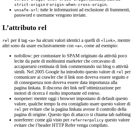
e
.
strict-origin
origin-when-cross-origin
: tutte le informazioni ad esclusione di frammenti,
unsafe-url
password e username vengono inviate.
L’attributo rel
per il tag
ha alcuni valori identici a quelli di
, mentre
rel
<a>
<link>
altri sono da usare esclusivamente con
, come ad esempio:
<a>
nofollow: per contrastare lo SPAM originato da attività poco
lecite da parte di moltissimi marketer che cercavano di
accaparrarsi centinaia di link commentando sui blog o attività
simili. Nel 2005 Google ha introdotto questo valore di
per
rel
comunicare ai crawler che il link non doveva essere seguito e
di conseguenza non doveva essere data importanza alla
pagina linkata. Il discorso dei link nell’ottimizzazione per
motori di ricerca è molto importante ed esteso.
noopener: mentre oggi i browser impostano di default questo
valore, qualche tempo fa era consigliato usare questo valore di
per evitare che la pagina linkata avesse il controllo della
rel
pagina di origine. Questo tipo di attacco si chiama tab nabbing
noreferrer: come già visto per
questo valore
referrerpolicy
evitare che l’header HTTP Refer venga compilato.