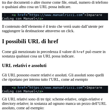
tra due documenti o altre risorse come file, email, numero di telefono
o qualsiasi altra cosa un URL possa indicare.
<
a
 href
=
”https://www.manuelricci.com”
>Imparare 
Coding con Manuel</
a
>
Il contenuto dell’elemento è il testo che verrà usato dall’utente per
raggiungere la destinazione attraverso un click.
I possibili URL di href
Come già menzionato in precedenza il valore di
può essere in
href
sostanza qualsiasi cosa un URL possa indicare.
URL relativi e assoluti
Gli URL possono essere relativi e assoluti. Gli assoluti sono quelli
che riportano per interno tutto l’URL, come ad esempio
<
a
 href
=
”https://www.manuelricci.com”
>Imparare 
Coding con Manuel</
a
>
Gli URL relativi sono di tre tipi: scheme-relative, origin-relative e
directory-relative; in sostanza ad ognuno manca un pezzo dell’URL
assoluto, come ad esempio: