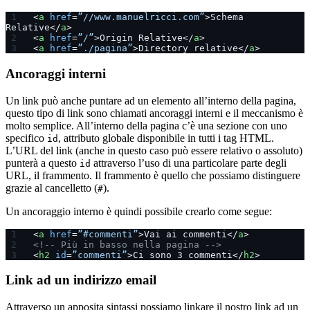
<
a
 href
=
”//www.manuelricci.com”
>Schema 
Relative</
a
>
<
a
 href
=
”/”
>Origin Relative</
a
>
<
a
 href
=
”./pagina”
>Directory relative</
a
>
Ancoraggi interni
Un link può anche puntare ad un elemento all’interno della pagina,
questo tipo di link sono chiamati ancoraggi interni e il meccanismo è
molto semplice. All’interno della pagina c’è una sezione con uno
specifico
, attributo globale disponibile in tutti i tag HTML.
id
L’URL del link (anche in questo caso può essere relativo o assoluto)
punterà a questo
attraverso l’uso di una particolare parte degli
id
URL, il frammento. Il frammento è quello che possiamo distinguere
grazie al cancelletto (
).
#
Un ancoraggio interno è quindi possibile crearlo come segue:
<
a
 href
=
”#commenti”
>Vai ai commenti</
a
>
<!-- Più in basso nella pagina -->
<
h2
 id
=
”commenti”
>Ci sono 3 commenti</
h2
>
Link ad un indirizzo email
Attraverso un apposita sintassi possiamo linkare il nostro link ad un